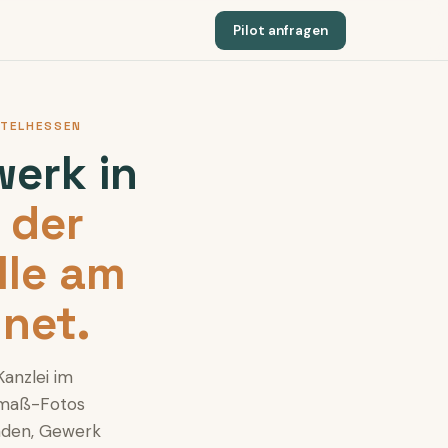
Pilot anfragen
TELHESSEN
erk in
 der
lle am
net.
Kanzlei im
fmaß-Fotos
nden, Gewerk