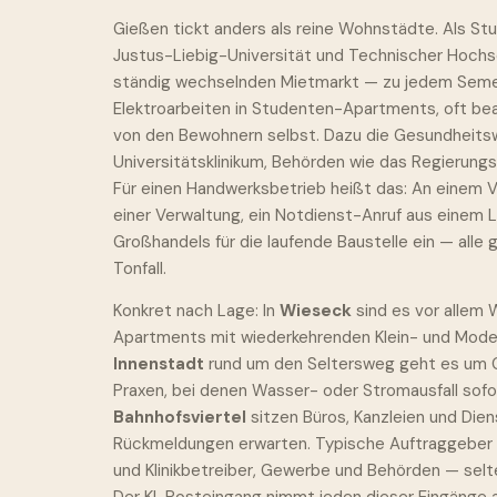
Gießen tickt anders als reine Wohnstädte. Als S
Justus-Liebig-Universität und Technischer Hochs
ständig wechselnden Mietmarkt — zu jedem Seme
Elektroarbeiten in Studenten-Apartments, oft be
von den Bewohnern selbst. Dazu die Gesundheitsw
Universitätsklinikum, Behörden wie das Regierungs
Für einen Handwerksbetrieb heißt das: An einem 
einer Verwaltung, ein Notdienst-Anruf aus einem 
Großhandels für die laufende Baustelle ein — alle g
Tonfall.
Konkret nach Lage: In
Wieseck
sind es vor allem
Apartments mit wiederkehrenden Klein- und Modern
Innenstadt
rund um den Seltersweg geht es um G
Praxen, bei denen Wasser- oder Stromausfall sofor
Bahnhofsviertel
sitzen Büros, Kanzleien und Diens
Rückmeldungen erwarten. Typische Auftraggeber s
und Klinikbetreiber, Gewerbe und Behörden — selte