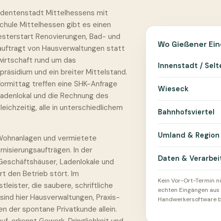
tudentenstadt Mittelhessens mit
chule Mittelhessen gibt es einen
sterstart Renovierungen, Bad- und
Wo Gießener Ei
auftragt von Hausverwaltungen statt
irtschaft rund um das
Innenstadt / Sel
präsidium und ein breiter Mittelstand.
Vormittag treffen eine SHK-Anfrage
Wieseck
Ladenlokal und die Rechnung des
leichzeitig, alle in unterschiedlichem
Bahnhofsviertel
Umland & Region
 Wohnanlagen und vermietete
isierungsaufträgen. In der
Daten & Verarbei
eschäftshäuser, Ladenlokale und
t den Betrieb stört. Im
Kein Vor-Ort-Termin nö
tleister, die saubere, schriftliche
echten Eingängen aus 
ind hier Hausverwaltungen, Praxis-
Handwerkersoftware ble
n der spontane Privatkunde allein.