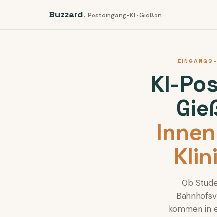
Buzzard
.
Posteingang-KI · Gießen
EINGANGS-
KI-Po
Gie
Innen
Kli
Ob Studen
Bahnhofsv
kommen in e