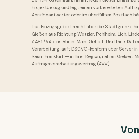
Der KI-Posteingang nimmt jeden dieser Eingänge au
Projektbezug und legt einen vorbereiteten Auftra
Anrufbeantworter oder im überfüllten Postfach hä
Das Einzugsgebiet reicht über die Stadtgrenze hin
Gießen aus Richtung Wetzlar, Pohlheim, Lich, Lind
A485/A45 ins Rhein-Main-Gebiet.
Und Ihre Date
Verarbeitung läuft DSGVO-konform über Server i
Raum Frankfurt — in Ihrer Region, nah an Gießen. M
Auftragsverarbeitungsvertrag (AVV).
Vom