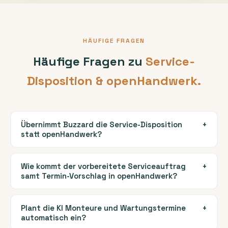
HÄUFIGE FRAGEN
Häufige Fragen zu
Service-
Disposition & openHandwerk.
Übernimmt Buzzard die Service-Disposition
+
statt openHandwerk?
Nein. Buzzard disponiert nicht selbst und plant keinen
Monteur eigenmächtig ein. Buzzard ist eine
Wie kommt der vorbereitete Serviceauftrag
+
samt Termin-Vorschlag in openHandwerk?
unabhängige Disponenten-Vorstufe vor
openHandwerk: Die KI nimmt die Service-Meldung auf,
openHandwerk ist eine Cloud-Handwerkersoftware
ordnet sie dem richtigen Kunden, Objekt/Anlage und
und bietet als Übergabe-Wege REST sowie Zapier (ab
Plant die KI Monteure und Wartungstermine
+
laufenden Serviceauftrag zu und legt einen Termin-
automatisch ein?
einer gewissen Lizenzzahl). Der vorbereitete
Vorschlag bereit. Das Einplanen und die verbindliche