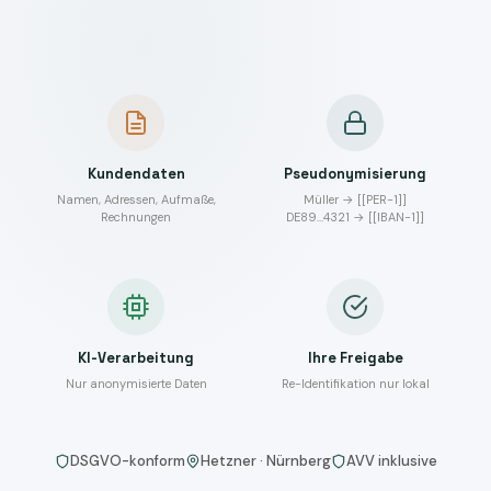
Kundendaten
Pseudonymisierung
Namen, Adressen, Aufmaße,
Müller → [[PER-1]]
Rechnungen
DE89…4321 → [[IBAN-1]]
KI-Verarbeitung
Ihre Freigabe
Nur anonymisierte Daten
Re-Identifikation nur lokal
DSGVO-konform
Hetzner · Nürnberg
AVV inklusive