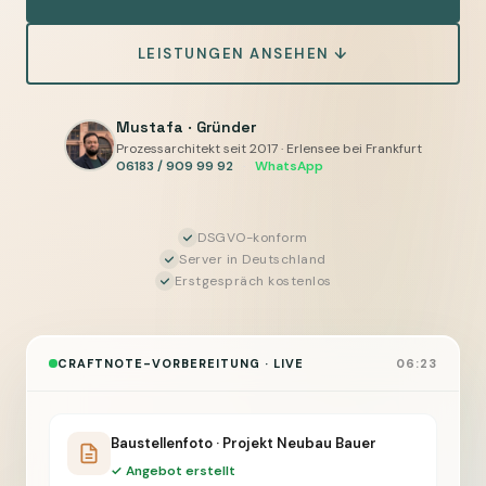
Fotos
und
LEISTUNGEN ANSEHEN ↓
Notizen
ordnen
Mustafa · Gründer
und
Prozessarchitekt seit 2017 · Erlensee bei Frankfurt
06183 / 909 99 92
·
WhatsApp
Projektmappe
vorbereiten,
Sie
DSGVO-konform
geben
Server in Deutschland
Erstgespräch kostenlos
frei
CRAFTNOTE-VORBEREITUNG · LIVE
06:23
Baustellenfoto · Projekt Neubau Bauer
✓ Angebot erstellt