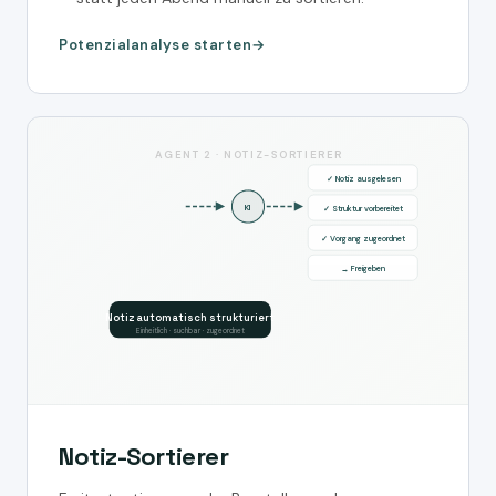
Potenzialanalyse starten
AGENT 2 · NOTIZ-SORTIERER
✓ Notiz ausgelesen
KI
✓ Struktur vorbereitet
✓ Vorgang zugeordnet
→ Freigeben
Notiz automatisch strukturiert
Einheitlich · suchbar · zugeordnet
Notiz-Sortierer