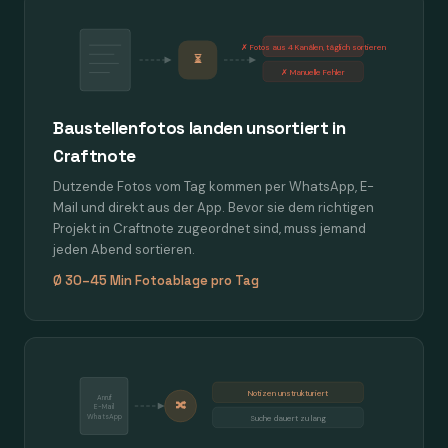
✗ Fotos aus 4 Kanälen, täglich sortieren
⏳
✗ Manuelle Fehler
Baustellenfotos landen unsortiert in
Craftnote
Dutzende Fotos vom Tag kommen per WhatsApp, E-
Mail und direkt aus der App. Bevor sie dem richtigen
Projekt in Craftnote zugeordnet sind, muss jemand
jeden Abend sortieren.
Ø 30–45 Min Fotoablage pro Tag
Notizen unstrukturiert
Anruf
🔀
E-Mail
WhatsApp
Suche dauert zu lang