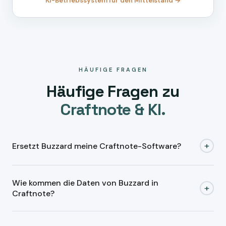
KI-Betriebssystem für den Mittelstand →
HÄUFIGE FRAGEN
Häufige Fragen zu
Craftnote & KI.
+
Ersetzt Buzzard meine Craftnote-Software?
Nein.
Craftnote bleibt Ihr System
für die Baustellen-
Wie kommen die Daten von Buzzard in
Kommunikation. Buzzard arbeitet davor: Fotos zuordnen,
+
Craftnote?
Notizen strukturieren, Projektmappe aktuell halten. Den
fertigen Vorgang übergeben wir an Craftnote — Sie
Bestehende Software bleibt. Buzzard macht Eingang,