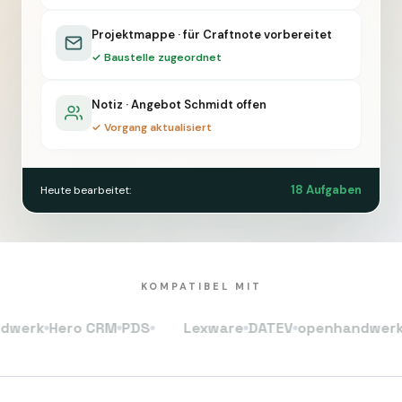
Projektmappe · für Craftnote vorbereitet
✓ Baustelle zugeordnet
Notiz · Angebot Schmidt offen
✓ Vorgang aktualisiert
18 Aufgaben
Heute bearbeitet:
KOMPATIBEL MIT
k
Hero CRM
PDS
Lexware
DATEV
openhandwerk
Her