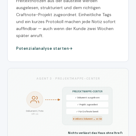
Freitextnotizen aus der Baustelle werden
ausgelesen, strukturiert und dem richtigen
Craftnote-Projekt zugeordnet. Einheitliche Tags
und ein kurzes Protokoll machen jede Notiz sofort
auffindbar — auch wenn der Kunde zwei Wochen
später anruft.
Potenzialanalyse starten
AGENT 3 · PROJEKTMAPPE-CENTER
PROJEKTMAPPE-CENTER
✓ Dokument ausgelesen
✓ Projekt zugeordnet
Dokument / Foto
✓ Für Craftnote bereit
trifft ein
⏸ Unklares Dokument → an Sie
Nichts verlässt das Haus ohne Ihre Freigabe