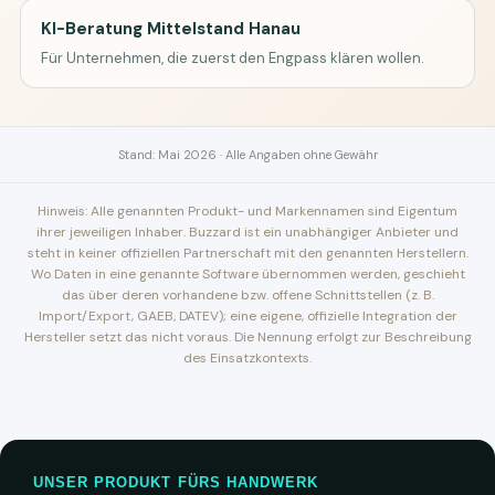
KI-Beratung Mittelstand Hanau
Für Unternehmen, die zuerst den Engpass klären wollen.
Stand: Mai 2026 · Alle Angaben ohne Gewähr
Hinweis: Alle genannten Produkt- und Markennamen sind Eigentum
ihrer jeweiligen Inhaber. Buzzard ist ein unabhängiger Anbieter und
steht in keiner offiziellen Partnerschaft mit den genannten Herstellern.
Wo Daten in eine genannte Software übernommen werden, geschieht
das über deren vorhandene bzw. offene Schnittstellen (z. B.
Import/Export, GAEB, DATEV); eine eigene, offizielle Integration der
Hersteller setzt das nicht voraus. Die Nennung erfolgt zur Beschreibung
des Einsatzkontexts.
UNSER PRODUKT FÜRS HANDWERK