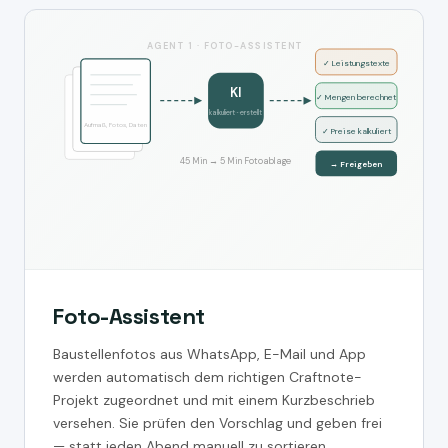
AGENT 1 · FOTO-ASSISTENT
✓ Leistungstexte
KI
✓ Mengen berechnet
kalkuliert · erstellt
Aufmaß, Fotos, Daten
✓ Preise kalkuliert
45 Min → 5 Min Fotoablage
→ Freigeben
Foto-Assistent
Baustellenfotos aus WhatsApp, E-Mail und App
werden automatisch dem richtigen Craftnote-
Projekt zugeordnet und mit einem Kurzbeschrieb
versehen. Sie prüfen den Vorschlag und geben frei
— statt jeden Abend manuell zu sortieren.