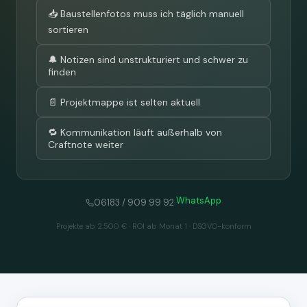
📥 Baustellenfotos muss ich täglich manuell
sortieren
🔔 Notizen sind unstrukturiert und schwer zu
finden
📄 Projektmappe ist selten aktuell
🔁 Kommunikation läuft außerhalb von
Craftnote weiter
WhatsApp
·
06183 / 909 99 92
Projekte ab 2.500 € · ROI ab Monat 1 · DSGVO-konform