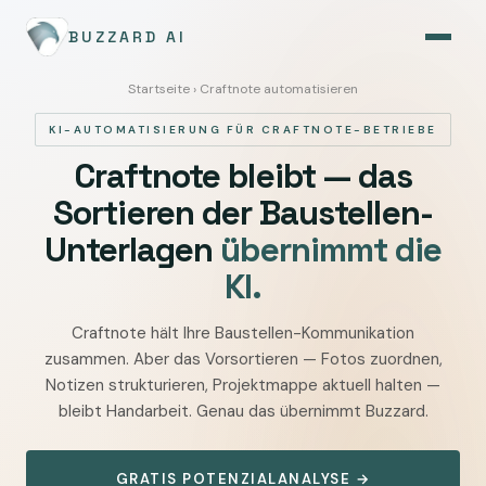
BUZZARD AI
Startseite
› Craftnote automatisieren
KI-AUTOMATISIERUNG FÜR CRAFTNOTE-BETRIEBE
Craftnote bleibt — das
Sortieren der Baustellen-
Unterlagen
übernimmt die
KI.
Craftnote hält Ihre Baustellen-Kommunikation
Craftnote
zusammen. Aber das Vorsortieren — Fotos zuordnen,
mit
Notizen strukturieren, Projektmappe aktuell halten —
KI
bleibt Handarbeit. Genau das übernimmt Buzzard.
automatisieren
—
GRATIS POTENZIALANALYSE →
Baustellenkommunikation,