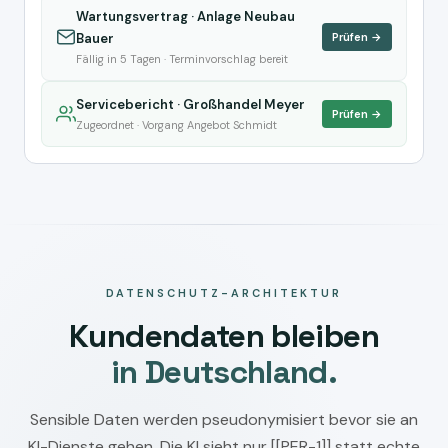
Wartungsvertrag · Anlage Neubau
Bauer
Prüfen →
Fällig in 5 Tagen · Terminvorschlag bereit
Servicebericht · Großhandel Meyer
Prüfen →
Zugeordnet · Vorgang Angebot Schmidt
DATENSCHUTZ-ARCHITEKTUR
Kundendaten bleiben
in Deutschland.
Sensible Daten werden pseudonymisiert bevor sie an
KI-Dienste gehen. Die KI sieht nur [[PER-1]] statt echte