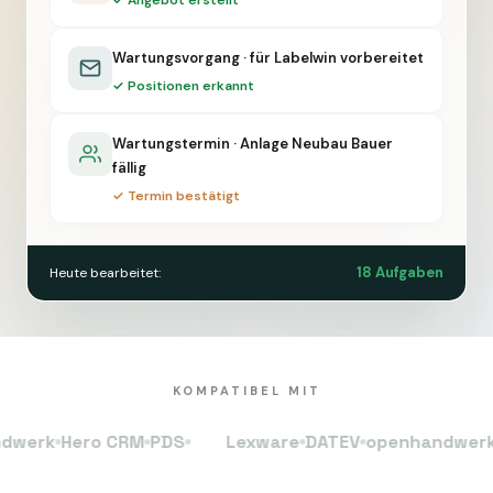
✓ Angebot erstellt
Wartungsvorgang · für Labelwin vorbereitet
✓ Positionen erkannt
Wartungstermin · Anlage Neubau Bauer
fällig
✓ Termin bestätigt
18 Aufgaben
Heute bearbeitet:
KOMPATIBEL MIT
k
Hero CRM
PDS
Lexware
DATEV
openhandwerk
Her