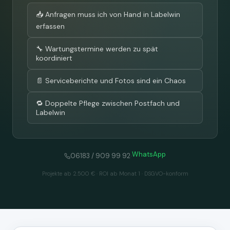
📥 Anfragen muss ich von Hand in Labelwin
erfassen
🔧 Wartungstermine werden zu spät
koordiniert
📄 Serviceberichte und Fotos sind ein Chaos
🔁 Doppelte Pflege zwischen Postfach und
Labelwin
WhatsApp
·
06183 / 909 99 92
Projekte ab 2.500 € · ROI ab Monat 1 · DSGVO-konform