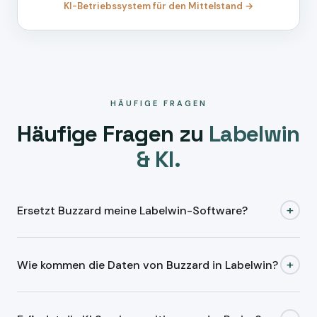
KI-Betriebssystem für den Mittelstand →
HÄUFIGE FRAGEN
Häufige Fragen zu
Labelwin
& KI.
+
Ersetzt Buzzard meine Labelwin-Software?
Nein.
Labelwin bleibt Ihr System
für Aufträge, Service
+
Wie kommen die Daten von Buzzard in Labelwin?
und Wartungsverträge. Buzzard arbeitet davor: Anfragen
auslesen, Daten sortieren, Wartungstermine koordinieren,
Bestehende Software bleibt. Buzzard macht Eingang,
Belege vorbereiten. Den fertigen Vorgang übergeben wir