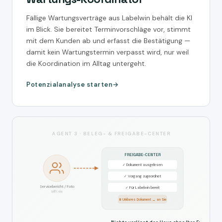
Fällige Wartungsverträge aus Labelwin behält die KI
im Blick. Sie bereitet Terminvorschläge vor, stimmt
mit dem Kunden ab und erfasst die Bestätigung —
damit kein Wartungstermin verpasst wird, nur weil
die Koordination im Alltag untergeht.
Potenzialanalyse starten
AGENT 3 · BELEG- & FREIGABE-CENTER
FREIGABE-CENTER
✓ Dokument ausgelesen
✓ Vorgang zugeordnet
Servicebericht / Foto
✓ Für Labelwin bereit
trifft ein
⏸ Unklares Dokument → an Sie