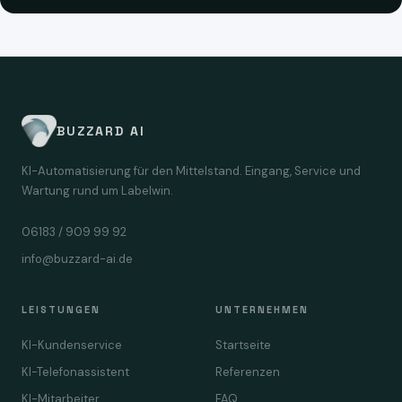
BUZZARD AI
KI-Automatisierung für den Mittelstand. Eingang, Service und
Wartung rund um Labelwin.
06183 / 909 99 92
info@buzzard-ai.de
LEISTUNGEN
UNTERNEHMEN
KI-Kundenservice
Startseite
KI-Telefonassistent
Referenzen
KI-Mitarbeiter
FAQ