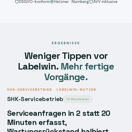
DSGVO-konform
Hetzner · Nürnberg
AVV inklusive
ERGEBNISSE
Weniger Tippen vor
Labelwin.
Mehr fertige
Vorgänge.
SHK-SERVICEBETRIEB · LABELWIN-NUTZER
SHK-Servicebetrieb
10 Mitarbeiter
Serviceanfragen in 2 statt 20
Minuten erfasst,
Wartungsrückstand halbiert