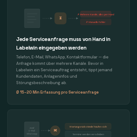
✗ Mehrere Kanäle, alles per Hand
⏳
✗ Manuelle Fehler
Jede Serviceanfrage muss von Hand in
Labelwin eingegeben werden
Telefon, E-Mail, WhatsApp, Kontaktformular — die
Anfrage kommt über mehrere Kanäle. Bevor in
Labelwin ein Serviceauftrag entsteht, tippt jemand
Kundendaten, Anlageninfos und
Störungsbeschreibung ab.
Ø 15–20 Min Erfassung pro Serviceanfrage
Wartungsrückstände häufen sich
Anruf
🔀
E-Mail
WhatsApp
Termine werden verschoben