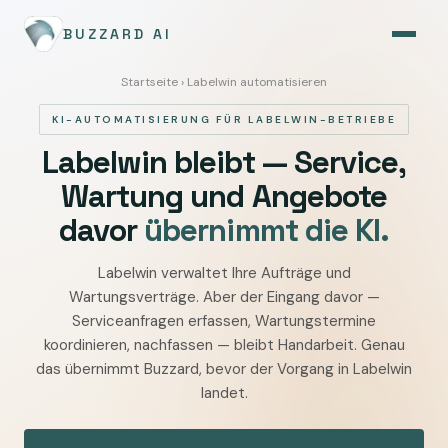
BUZZARD AI
Startseite
› Labelwin automatisieren
KI-AUTOMATISIERUNG FÜR LABELWIN-BETRIEBE
Labelwin bleibt — Service,
Wartung und Angebote
davor
übernimmt die KI.
Labelwin verwaltet Ihre Aufträge und
Labelwin
Wartungsverträge. Aber der Eingang davor —
mit
Serviceanfragen erfassen, Wartungstermine
KI
koordinieren, nachfassen — bleibt Handarbeit. Genau
automatisieren
das übernimmt Buzzard, bevor der Vorgang in Labelwin
—
landet.
Service-,
Angebots-