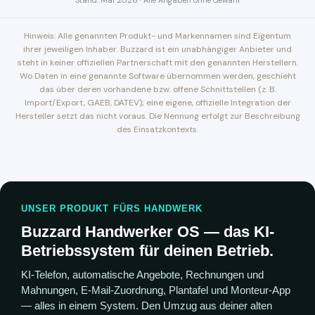
Stand: Mai 2026 · Alle Angaben ohne Gewähr
Hinweis: Alle genannten Produkt- und Markennamen sind Eigentum
ihrer jeweiligen Inhaber. Buzzard ist ein unabhängiger Anbieter und
steht in keiner offiziellen Partnerschaft mit den genannten Herstellern.
Wo Daten in eine genannte Software übernommen werden, geschieht
das über deren vorhandene bzw. offene Schnittstellen (z. B.
Import/Export, GAEB, DATEV); eine eigene, offizielle Integration der
Hersteller setzt das nicht voraus. Die Nennung erfolgt zur Beschreibung
des Einsatzkontexts.
UNSER PRODUKT FÜRS HANDWERK
Buzzard Handwerker OS — das KI-
Betriebssystem für deinen Betrieb.
KI-Telefon, automatische Angebote, Rechnungen und
Mahnungen, E-Mail-Zuordnung, Plantafel und Monteur-App
— alles in einem System. Den Umzug aus deiner alten