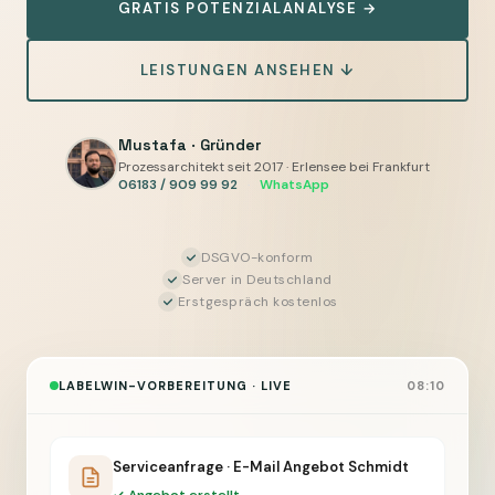
GRATIS POTENZIALANALYSE →
und
Wartungsvorgänge
LEISTUNGEN ANSEHEN ↓
vorbereiten,
Sie
geben
Mustafa · Gründer
frei
Prozessarchitekt seit 2017 · Erlensee bei Frankfurt
06183 / 909 99 92
·
WhatsApp
DSGVO-konform
Server in Deutschland
Erstgespräch kostenlos
LABELWIN-VORBEREITUNG · LIVE
08:10
Serviceanfrage · E-Mail Angebot Schmidt