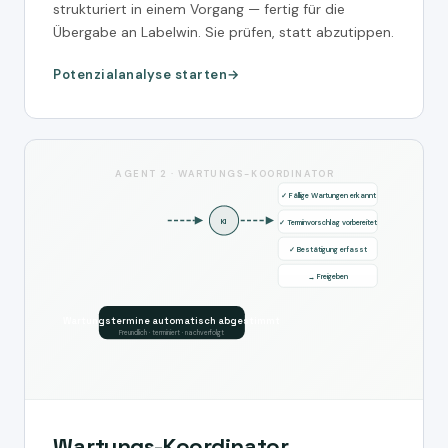
strukturiert in einem Vorgang — fertig für die
Übergabe an Labelwin. Sie prüfen, statt abzutippen.
Potenzialanalyse starten
AGENT 2 · WARTUNGS-KOORDINATOR
✓ Fällige Wartungen erkannt
KI
✓ Terminvorschlag vorbereitet
✓ Bestätigung erfasst
→ Freigeben
Wartungstermine automatisch abgestimmt
Freundlich · terminiert · nachverfolgt
Wartungs-Koordinator