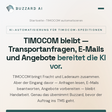
BUZZARD AI
Startseite
› TIMOCOM automatisieren
KI-AUTOMATISIERUNG FÜR TIMOCOM-SPEDITIONEN
TIMOCOM bleibt —
Transportanfragen, E-Mails
und Angebote
bereitet die KI
vor.
TIMOCOM bringt Fracht und Laderaum zusammen.
TIMOCOM
Aber der Eingang davor — Anfragen lesen, E-Mails
mit
beantworten, Angebote vorbereiten — bleibt
KI
Handarbeit. Genau das übernimmt Buzzard, bevor der
automatisieren
Auftrag ins TMS geht.
—
Transportanfragen,