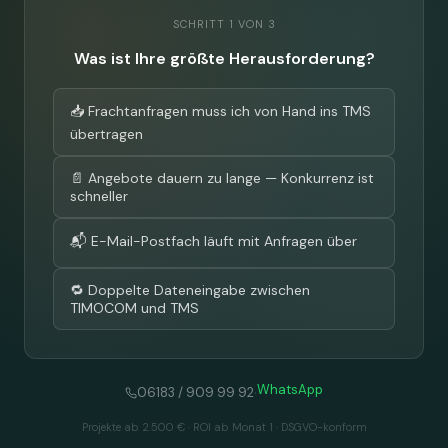
SCHRITT 1 VON 3
Was ist Ihre größte Herausforderung?
📥 Frachtanfragen muss ich von Hand ins TMS
übertragen
📄 Angebote dauern zu lange — Konkurrenz ist
schneller
📬 E-Mail-Postfach läuft mit Anfragen über
🔁 Doppelte Dateneingabe zwischen
TIMOCOM und TMS
WhatsApp
·
06183 / 909 99 92
Projekte ab 2.500 € · ROI ab Monat 1 · DSGVO-konform