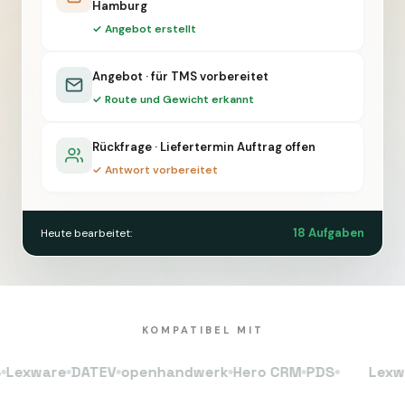
Hamburg
✓ Angebot erstellt
Angebot · für TMS vorbereitet
✓ Route und Gewicht erkannt
Rückfrage · Liefertermin Auftrag offen
✓ Antwort vorbereitet
18 Aufgaben
Heute bearbeitet:
KOMPATIBEL MIT
ware
DATEV
openhandwerk
Hero CRM
PDS
Lexware