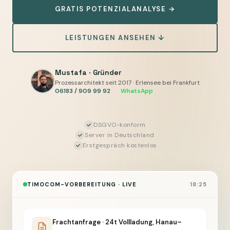
GRATIS POTENZIALANALYSE →
E-
Mails
LEISTUNGEN ANSEHEN ↓
und
Angebote
vorbereiten,
Mustafa · Gründer
Sie
Prozessarchitekt seit 2017 · Erlensee bei Frankfurt
06183 / 909 99 92
·
WhatsApp
geben
frei
DSGVO-konform
Server in Deutschland
Erstgespräch kostenlos
TIMOCOM-VORBEREITUNG · LIVE
18:25
Frachtanfrage · 24t Vollladung, Hanau–