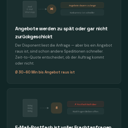
Angebote dauern zu lange
Anruf
🔀
E-Mail
WhatsApp
Konkurrenz ist schneller
Angebote werden zu spät oder gar nicht
zurückgeschickt
Der Disponent liest die Anfrage — aber bis ein Angebot
raus ist, sind schon andere Speditionen schneller.
Zeit-to-Quote entscheidet, ob der Auftrag kommt
oder nicht.
Ø 30–60 Min bis Angebot raus ist
✗ Postfach läuft über
Beleg
📄
Beleg
Beleg
Rückfragen bleiben offen
E-Mail-Postfach ist voller Frachtanfragen