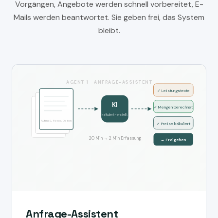
Vorgängen, Angebote werden schnell vorbereitet, E-
Mails werden beantwortet. Sie geben frei, das System
bleibt.
AGENT 1 · ANFRAGE-ASSISTENT
✓ Leistungstexte
KI
✓ Mengen berechnet
kalkuliert · erstellt
Aufmaß, Fotos, Daten
✓ Preise kalkuliert
20 Min → 2 Min Erfassung
→ Freigeben
Anfrage-Assistent