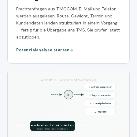
Frachtanfragen aus TIMOCOM, E-Mail und Telefon
werden ausgelesen: Route, Gewicht, Termin und
Kundendaten landen strukturiert in einem Vorgang
— fertig für die Übergabe ans TMS. Sie prüfen, statt
abzutippen.
Potenzialanalyse starten
AGENT 2 · ANGEBOTS-ENGINE
✓ Anfrage ausgelesen
KI
✓ Angebot vorbereitet
✓ Zur Freigabe bereit
→ Freigeben
Angebote schnell und strukturiert vorbereitet
Route · Termin · Preis · Konditionen