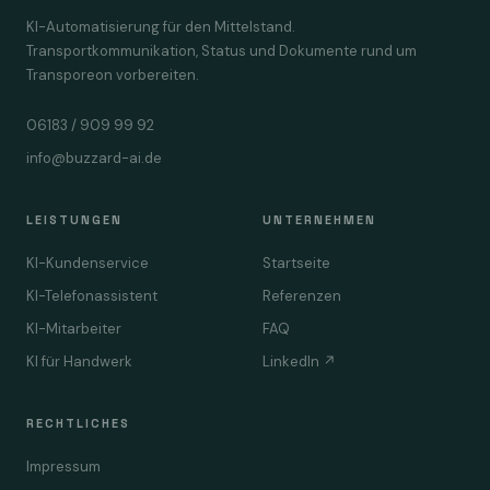
KI-Automatisierung für den Mittelstand.
Transportkommunikation, Status und Dokumente rund um
Transporeon vorbereiten.
06183 / 909 99 92
info@buzzard-ai.de
LEISTUNGEN
UNTERNEHMEN
KI-Kundenservice
Startseite
KI-Telefonassistent
Referenzen
KI-Mitarbeiter
FAQ
KI für Handwerk
LinkedIn ↗
RECHTLICHES
Impressum