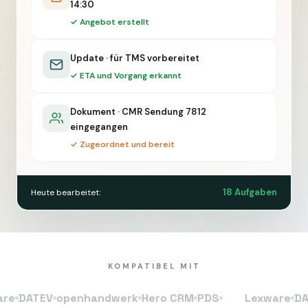
14:30
✓ Angebot erstellt
Update · für TMS vorbereitet
✓ ETA und Vorgang erkannt
Dokument · CMR Sendung 7812
eingegangen
✓ Zugeordnet und bereit
18 Aufgaben
Heute bearbeitet:
KOMPATIBEL MIT
ATEV
openhandwerk
Hero CRM
PDS
Lexware
DATEV