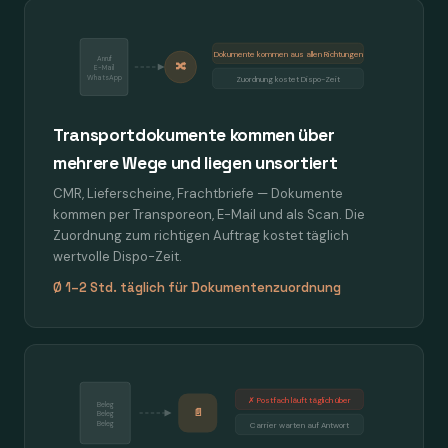
Dokumente kommen aus allen Richtungen
Anruf
🔀
E-Mail
WhatsApp
Zuordnung kostet Dispo-Zeit
Transportdokumente kommen über
mehrere Wege und liegen unsortiert
CMR, Lieferscheine, Frachtbriefe — Dokumente
kommen per Transporeon, E-Mail und als Scan. Die
Zuordnung zum richtigen Auftrag kostet täglich
wertvolle Dispo-Zeit.
Ø 1–2 Std. täglich für Dokumentenzuordnung
✗ Postfach läuft täglich über
Beleg
📄
Beleg
Beleg
Carrier warten auf Antwort