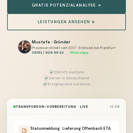
GRATIS POTENZIALANALYSE →
Statusmeldungen
und
LEISTUNGEN ANSEHEN ↓
Dokumente
vorbereiten,
Sie
Mustafa · Gründer
geben
Prozessarchitekt seit 2017 · Erlensee bei Frankfurt
06183 / 909 99 92
·
WhatsApp
frei
DSGVO-konform
Server in Deutschland
Erstgespräch kostenlos
TRANSPOREON-VORBEREITUNG · LIVE
12:58
Statusmeldung · Lieferung Offenbach ETA