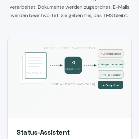
verarbeitet, Dokumente werden zugeordnet, E-Mails
werden beantwortet. Sie geben frei, das TMS bleibt.
AGENT 1 · STATUS-ASSISTENT
✓ Leistungstexte
KI
✓ Mengen berechnet
kalkuliert · erstellt
Aufmaß, Fotos, Daten
✓ Preise kalkuliert
15 Min → 1 Min Statusverarbeitung
→ Freigeben
Status-Assistent