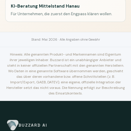
KI-Beratung Mittelstand Hanau
Für Unternehmen, die zuerst den Engpass klären wollen.
Stand: Mai 2026 · Alle Angaben ohne Gewähr
Hinweis: Alle genannten Produkt- und Markennamen sind Eigentum
ihrer jeweiligen Inhaber. Buzzard ist ein unabhängiger Anbieter und
steht in keiner offiziellen Partnerschaft mit den genannten Herstellern.
Wo Daten in eine genannte Software übernommen werden, geschieht
das über deren vorhandene bzw. offene Schnittstellen (z. B.
Import/Export, GAEB, DATEV); eine eigene, offizielle Integration der
Hersteller setzt das nicht voraus. Die Nennung erfolgt zur Beschreibung
des Einsatzkontexts.
BUZZARD AI