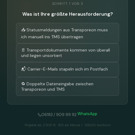
SCHRITT 1 VON 3
Was ist Ihre größte Herausforderung?
📥 Statusmeldungen aus Transporeon muss
ich manuell ins TMS übertragen
📄 Transportdokumente kommen von überall
und liegen unsortiert
📬 Carrier-E-Mails stapeln sich im Postfach
🔁 Doppelte Dateneingabe zwischen
Transporeon und TMS
WhatsApp
·
06183 / 909 99 92
Projekte ab 2.500 € · ROI ab Monat 1 · DSGVO-konform