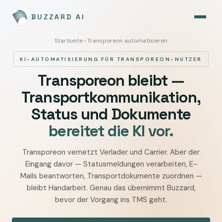
BUZZARD AI
Startseite
› Transporeon automatisieren
KI-AUTOMATISIERUNG FÜR TRANSPOREON-NUTZER
Transporeon bleibt —
Transportkommunikation,
Status und Dokumente
bereitet die KI vor.
Transporeon vernetzt Verlader und Carrier. Aber der
Transporeon
Eingang davor — Statusmeldungen verarbeiten, E-
mit
Mails beantworten, Transportdokumente zuordnen —
KI
bleibt Handarbeit. Genau das übernimmt Buzzard,
automatisieren
bevor der Vorgang ins TMS geht.
—
Transportkommunikation,