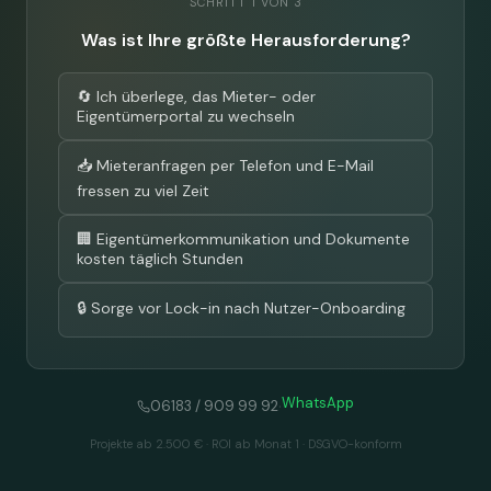
SCHRITT 1 VON 3
Was ist Ihre größte Herausforderung?
🔄 Ich überlege, das Mieter- oder
Eigentümerportal zu wechseln
📥 Mieteranfragen per Telefon und E-Mail
fressen zu viel Zeit
🏢 Eigentümerkommunikation und Dokumente
kosten täglich Stunden
🔒 Sorge vor Lock-in nach Nutzer-Onboarding
WhatsApp
·
06183 / 909 99 92
Projekte ab 2.500 € · ROI ab Monat 1 · DSGVO-konform