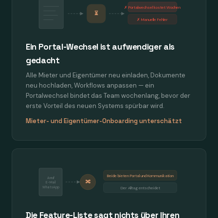
✗ Portalwechsel kostet Wochen
⏳
✗ Manuelle Fehler
Ein Portal-Wechsel ist aufwendiger als
gedacht
Alle Mieter und Eigentümer neu einladen, Dokumente
neu hochladen, Workflows anpassen — ein
Portalwechsel bindet das Team wochenlang, bevor der
erste Vorteil des neuen Systems spürbar wird.
Mieter- und Eigentümer-Onboarding unterschätzt
Beide bieten Portal und Kommunikation
Anruf
🔀
E-Mail
WhatsApp
Der Alltag entscheidet
Die Feature-Liste sagt nichts über Ihren