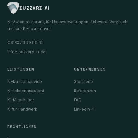
BUZZARD AI
KI-Automatisierung für Hausverwaltungen. Software-Vergleich
und der KI-Layer davor.
06183 / 909 99 92
info@buzzard-ai.de
LEISTUNGEN
UNTERNEHMEN
KI-Kundenservice
Startseite
KI-Telefonassistent
Referenzen
KI-Mitarbeiter
FAQ
KI für Handwerk
LinkedIn ↗
RECHTLICHES