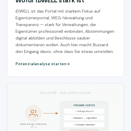
Wofür iDWELL stark ist
iDWELL ist das Portal mit starkem Fokus auf
Eigentümerportal, WEG-Verwaltung und
Transparenz — stark für Verwaltungen, die
Eigentümer professionell einbinden, Abstimmungen
digital abbilden und Beschlüsse sauber
dokumentieren wollen. Auch hier macht Buzzard
den Eingang davor, ohne dass Sie etwas umstellen.
Potenzialanalyse starten
BUZZARD · DER LAYER DAVOR
FREIGABE-CENTER
✓ Anfrage erfasst
✓ Dokument → zugeordnet
Mieteranfrage / Dokument
✓ Für beide vorbereitet
trifft ein