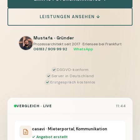
Unterschiede,
und
LEISTUNGEN ANSEHEN ↓
der
KI-
Layer,
Mustafa · Gründer
Prozessarchitekt seit 2017 · Erlensee bei Frankfurt
der
06183 / 909 99 92
·
WhatsApp
bei
beiden
davor
DSGVO-konform
Server in Deutschland
sitzt
Erstgespräch kostenlos
VERGLEICH · LIVE
11:44
casavi · Mieterportal, Kommunikation
✓ Angebot erstellt