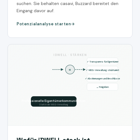
suchen. Sie behalten casavi, Buzzard bereitet den
Eingang davor auf.
Potenzialanalyse starten
IDWELL · STÄRKEN
✓ Transparenz für Eigentümer
KI
✓ WEG-Verwaltung strukturiert
✓ Abstimmungen und Beschlüsse
→ Freigeben
Professionelle Eigentümerkommunikation
Stark in der WEG-Verwaltung