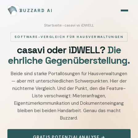
BUZZARD AI
Startseite
› casavi vs iDWELL
SOFTWARE-VERGLEICH FÜR HAUSVERWALTUNGEN
casavi oder iDWELL?
Die
ehrliche Gegenüberstellung.
Beide sind starke Portallösungen für Hausverwaltungen
casavi
— aber mit unterschiedlichen Schwerpunkten. Hier der
vs
nüchterne Vergleich. Und der Punkt, den die Feature-
iDWELL
Liste verschweigt: Mieteranfragen,
—
Eigentümerkommunikation und Dokumenteneingang
Vergleich
bleiben bei beiden Handarbeit. Genau das macht
für
Buzzard.
Hausverwaltungen:
Stärken,
GRATIS POTENZIALANALYSE →