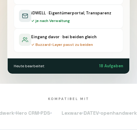
iDWELL · Eigentümerportal, Transparenz
✓ je nach Verwaltung
Eingang davor · bei beiden gleich
✓ Buzzard-Layer passt zu beiden
18 Aufgaben
Heute bearbeitet:
KOMPATIBEL MIT
k
Hero CRM
PDS
Lexware
DATEV
openhandwerk
Her