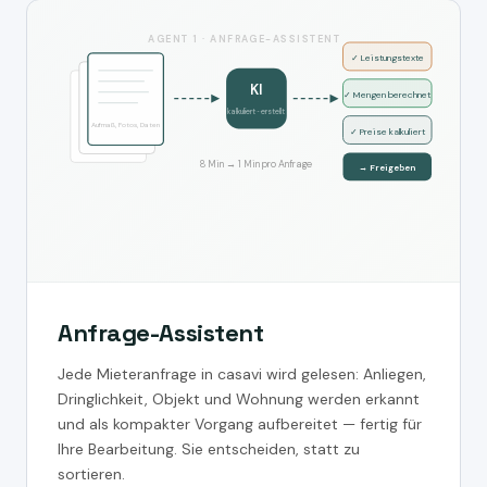
AGENT 1 · ANFRAGE-ASSISTENT
✓ Leistungstexte
KI
✓ Mengen berechnet
kalkuliert · erstellt
Aufmaß, Fotos, Daten
✓ Preise kalkuliert
8 Min → 1 Min pro Anfrage
→ Freigeben
Anfrage-Assistent
Jede Mieteranfrage in casavi wird gelesen: Anliegen,
Dringlichkeit, Objekt und Wohnung werden erkannt
und als kompakter Vorgang aufbereitet — fertig für
Ihre Bearbeitung. Sie entscheiden, statt zu
sortieren.