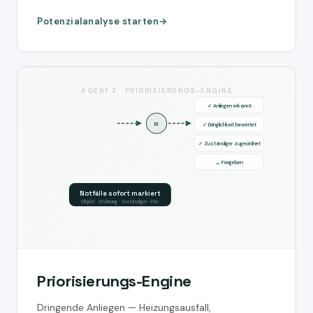
Potenzialanalyse starten
AGENT 2 · PRIORISIERUNGS-ENGINE
✓ Anliegen erkannt
KI
✓ Dringlichkeit bewertet
✓ Zuständiger zugeordnet
→ Freigeben
Notfälle sofort markiert
Objekt · Wohnung · Zuständiger · Prio
Priorisierungs-Engine
Dringende Anliegen — Heizungsausfall,