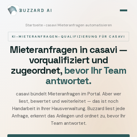
BUZZARD AI
Startseite
› casavi Mieteranfragen automatisieren
KI-MIETERANFRAGEN-QUALIFIZIERUNG FÜR CASAVI
Mieteranfragen in casavi —
vorqualifiziert und
zugeordnet,
bevor Ihr Team
antwortet.
casavi bündelt Mieteranfragen im Portal. Aber wer
casavi
liest, bewertet und weiterleitet — das ist noch
Mieteranfragen
Handarbeit in Ihrer Hausverwaltung. Buzzard liest jede
automatisieren
Anfrage, erkennt das Anliegen und ordnet zu, bevor Ihr
—
Team antwortet.
Anfragen
qualifizieren,