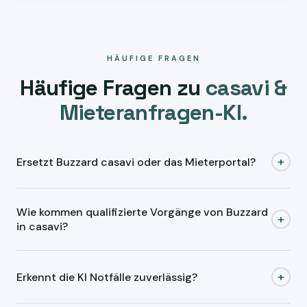
HÄUFIGE FRAGEN
Häufige Fragen zu
casavi &
Mieteranfragen-KI.
+
Ersetzt Buzzard casavi oder das Mieterportal?
Nein.
casavi bleibt Ihr Mieterportal und
Wie kommen qualifizierte Vorgänge von Buzzard
Kommunikationssystem
. Buzzard arbeitet davor:
+
in casavi?
Mieteranfragen lesen, qualifizieren, priorisieren und
zuordnen. Sie geben frei, casavi übernimmt den Vorgang.
Bestehende Software bleibt. Buzzard macht Eingang,
+
Erkennt die KI Notfälle zuverlässig?
Daten, Rückfragen, Dokumente und Freigabe sauber. Ob
die Übergabe per API, Import, Export, E-Mail, Ordner,