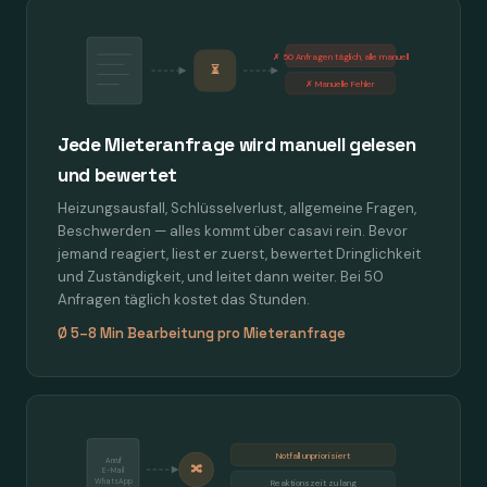
✗ 50 Anfragen täglich, alle manuell
⏳
✗ Manuelle Fehler
Jede Mieteranfrage wird manuell gelesen
und bewertet
Heizungsausfall, Schlüsselverlust, allgemeine Fragen,
Beschwerden — alles kommt über casavi rein. Bevor
jemand reagiert, liest er zuerst, bewertet Dringlichkeit
und Zuständigkeit, und leitet dann weiter. Bei 50
Anfragen täglich kostet das Stunden.
Ø 5–8 Min Bearbeitung pro Mieteranfrage
Notfall unpriorisiert
Anruf
🔀
E-Mail
WhatsApp
Reaktionszeit zu lang