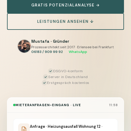
GRATIS POTENZIALANALYSE →
Anliegen
erkennen,
LEISTUNGEN ANSEHEN ↓
zuordnen,
Sie
geben
Mustafa · Gründer
frei
Prozessarchitekt seit 2017 · Erlensee bei Frankfurt
06183 / 909 99 92
·
WhatsApp
DSGVO-konform
Server in Deutschland
Erstgespräch kostenlos
MIETERANFRAGEN-EINGANG · LIVE
11:58
Anfrage · Heizungsausfall Wohnung 12 ·