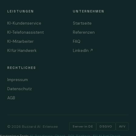
LEISTUNGEN
UNTERNEHMEN
KI-Kundenservice
Startseite
KI-Telefonassistent
Referenzen
KI-Mitarbeiter
FAQ
KI für Handwerk
LinkedIn ↗
RECHTLICHES
Impressum
Datenschutz
AGB
© 2026 Buzzard AI · Erlensee
Server in DE
DSGVO
AVV