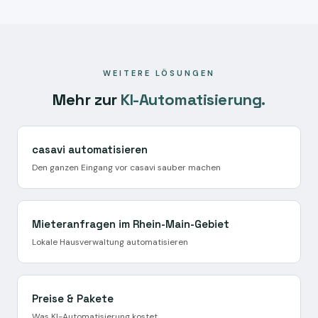
Anfrage-Typen und casavi-Objektstruktur auf, dann wird
technisch-organisatorische Maßnahmen sind Teil jedes
die KI auf Ihren Eingang eingestellt. Ab Woche 3 läuft der
Projekts.
Pilotbetrieb mit echten Mieteranfragen.
WEITERE LÖSUNGEN
Mehr zur
KI-Automatisierung.
casavi automatisieren
Den ganzen Eingang vor casavi sauber machen
Mieteranfragen im Rhein-Main-Gebiet
Lokale Hausverwaltung automatisieren
Preise & Pakete
Was KI-Automatisierung kostet