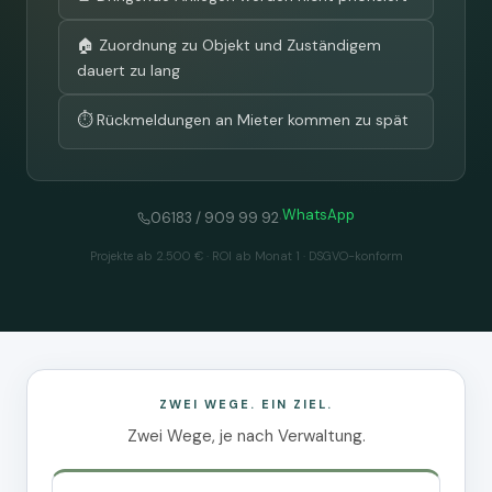
🏠 Zuordnung zu Objekt und Zuständigem
dauert zu lang
⏱️ Rückmeldungen an Mieter kommen zu spät
WhatsApp
·
06183 / 909 99 92
Projekte ab 2.500 € · ROI ab Monat 1 · DSGVO-konform
ZWEI WEGE. EIN ZIEL.
Zwei Wege, je nach Verwaltung.