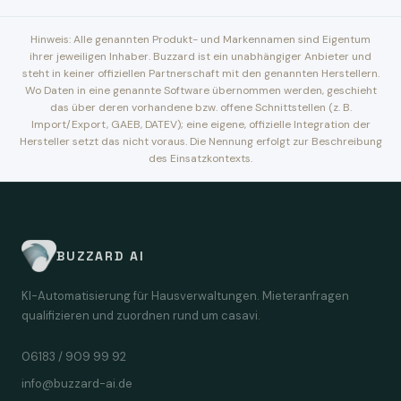
Hinweis: Alle genannten Produkt- und Markennamen sind Eigentum
ihrer jeweiligen Inhaber. Buzzard ist ein unabhängiger Anbieter und
steht in keiner offiziellen Partnerschaft mit den genannten Herstellern.
Wo Daten in eine genannte Software übernommen werden, geschieht
das über deren vorhandene bzw. offene Schnittstellen (z. B.
Import/Export, GAEB, DATEV); eine eigene, offizielle Integration der
Hersteller setzt das nicht voraus. Die Nennung erfolgt zur Beschreibung
des Einsatzkontexts.
BUZZARD AI
KI-Automatisierung für Hausverwaltungen. Mieteranfragen
qualifizieren und zuordnen rund um casavi.
06183 / 909 99 92
info@buzzard-ai.de