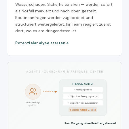
Wasserschaden, Sicherheitsrisiken — werden sofort
als Notfall markiert und nach oben gestellt.
Routineanfragen werden zugeordnet und
strukturiert weitergeleitet. Ihr Team reagiert zuerst
dort, wo es am dringendsten ist.
Potenzialanalyse starten
AGENT 3 · ZUORDNUNG & FREIGABE-CENTER
FREIGABE-CENTER
✓ Anfrage gelesen
✓ Objekt & Wohnung zugeordnet
Mieteranfrage
✓ Vorgang in casavi vorbereitet
qualifiziert
⏸ Unklares Anliegen → an Sie
Kein Vorgang ohne Ihre Freigabe weitergeleit