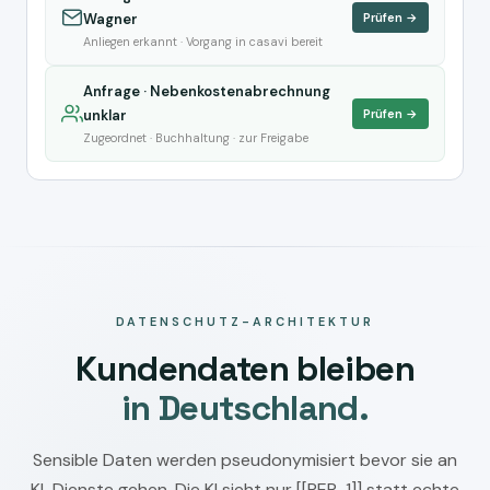
Wagner
Prüfen →
Anliegen erkannt · Vorgang in casavi bereit
Anfrage · Nebenkostenabrechnung
unklar
Prüfen →
Zugeordnet · Buchhaltung · zur Freigabe
DATENSCHUTZ-ARCHITEKTUR
Kundendaten bleiben
in Deutschland.
Sensible Daten werden pseudonymisiert bevor sie an
KI-Dienste gehen. Die KI sieht nur [[PER-1]] statt echte