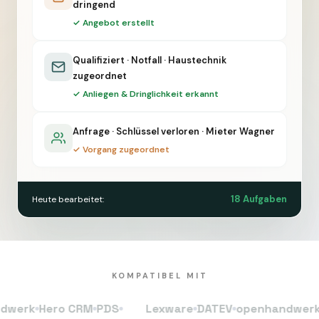
dringend
✓ Angebot erstellt
Qualifiziert · Notfall · Haustechnik
zugeordnet
✓ Anliegen & Dringlichkeit erkannt
Anfrage · Schlüssel verloren · Mieter Wagner
✓ Vorgang zugeordnet
18 Aufgaben
Heute bearbeitet:
KOMPATIBEL MIT
k
Hero CRM
PDS
Lexware
DATEV
openhandwerk
Her