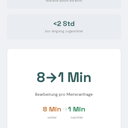
Notfälle sofort erkannt
<2 Std
bis Vorgang zugeordnet
8→1 Min
Bearbeitung pro Mieteranfrage
8 Min
→
1 Min
vorher
nachher