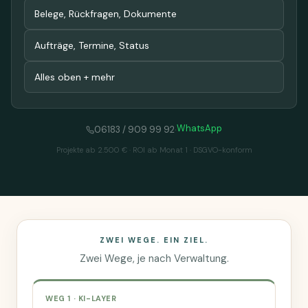
Belege, Rückfragen, Dokumente
Aufträge, Termine, Status
Alles oben + mehr
·
WhatsApp
06183 / 909 99 92
Projekte ab 2.500 € · ROI ab Monat 1 · DSGVO-konform
ZWEI WEGE. EIN ZIEL.
Zwei Wege, je nach Verwaltung.
WEG 1 · KI-LAYER