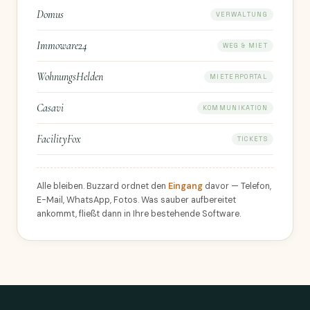
Domus
VERWALTUNG
Immoware24
WEG & MIET
WohnungsHelden
MIETERPORTAL
Casavi
KOMMUNIKATION
FacilityFox
TICKETS
Alle bleiben. Buzzard ordnet den
Eingang
davor — Telefon,
E-Mail, WhatsApp, Fotos. Was sauber aufbereitet
ankommt, fließt dann in Ihre bestehende Software.