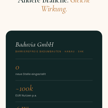
Wirkung.
Baduvia GmbH
BARRIEREFREIE BADUMBAUTEN · HANAU · SHK
0
neue Stelle eingestellt
~100k
EUR Nutzen p.a.