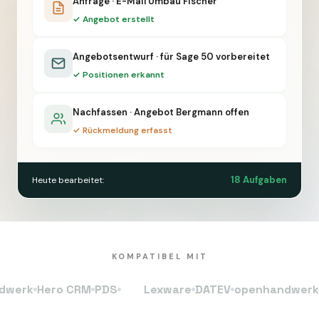
Anfrage · E-Mail Umbau Fischer
✓ Angebot erstellt
Angebotsentwurf · für Sage 50 vorbereitet
✓ Positionen erkannt
Nachfassen · Angebot Bergmann offen
✓ Rückmeldung erfasst
18 Aufgaben
Heute bearbeitet:
KOMPATIBEL MIT
k
Hero CRM
PDS
Lexware
DATEV
openhandwerk
Her