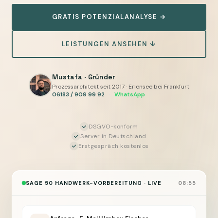
automatisieren
GRATIS POTENZIALANALYSE →
—
Angebots-,
LEISTUNGEN ANSEHEN ↓
Auftrags-
und
Rechnungsdaten
Mustafa · Gründer
vorbereiten,
Prozessarchitekt seit 2017 · Erlensee bei Frankfurt
06183 / 909 99 92
·
WhatsApp
Sie
geben
frei
DSGVO-konform
Server in Deutschland
Erstgespräch kostenlos
SAGE 50 HANDWERK-VORBEREITUNG · LIVE
08:55