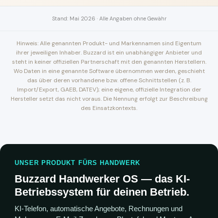
Stand: Mai 2026 · Alle Angaben ohne Gewähr
Hinweis: Alle genannten Produkt- und Markennamen sind Eigentum
ihrer jeweiligen Inhaber. Buzzard ist ein unabhängiger Anbieter und
steht in keiner offiziellen Partnerschaft mit den genannten Herstellern.
Wo Daten in eine genannte Software übernommen werden, geschieht
das über deren vorhandene bzw. offene Schnittstellen (z. B.
Import/Export, GAEB, DATEV); eine eigene, offizielle Integration der
Hersteller setzt das nicht voraus. Die Nennung erfolgt zur Beschreibung
des Einsatzkontexts.
UNSER PRODUKT FÜRS HANDWERK
Buzzard Handwerker OS — das KI-
Betriebssystem für deinen Betrieb.
KI-Telefon, automatische Angebote, Rechnungen und