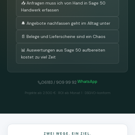
📥 Anfragen muss ich von Hand in Sage 50
Handwerk erfassen
🔔 Angebote nachfassen geht im Alltag unter
📄 Belege und Lieferscheine sind ein Chaos
📊 Auswertungen aus Sage 50 aufbereiten
kostet zu viel Zeit
WhatsApp
·
06183 / 909 99 92
Projekte ab 2.500 € · ROI ab Monat 1 · DSGVO-konform
ZWEI WEGE. EIN ZIEL.