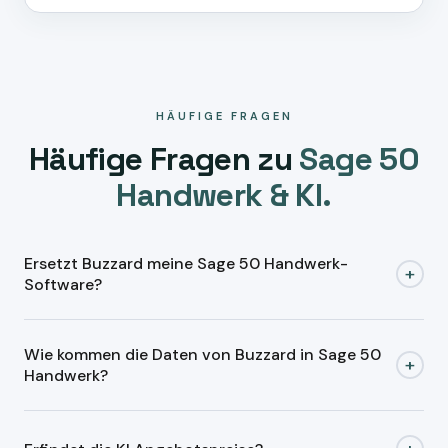
HÄUFIGE FRAGEN
Häufige Fragen zu
Sage 50
Handwerk & KI.
Ersetzt Buzzard meine Sage 50 Handwerk-
+
Software?
Nein.
Sage 50 Handwerk bleibt Ihr System
für
Wie kommen die Daten von Buzzard in Sage 50
Angebote, Aufträge und Rechnungen. Buzzard arbeitet
+
Handwerk?
davor: Anfragen auslesen, Daten sortieren, nachfassen,
Belege vorbereiten. Den fertigen Vorgang übergeben wir
Bestehende Software bleibt. Buzzard macht Eingang,
an Sage 50 Handwerk — Sie wechseln nichts.