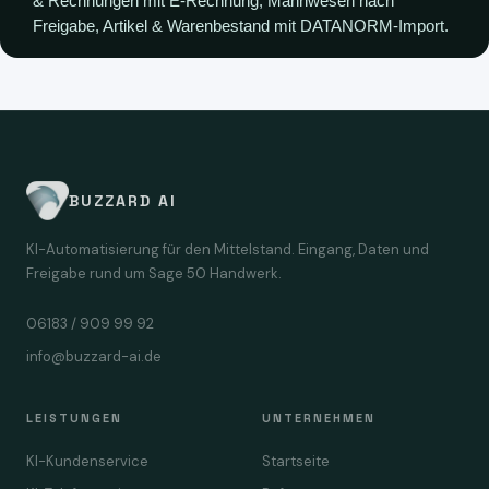
& Rechnungen mit E-Rechnung, Mahnwesen nach
Freigabe, Artikel & Warenbestand mit DATANORM-Import.
BUZZARD AI
KI-Automatisierung für den Mittelstand. Eingang, Daten und
Freigabe rund um Sage 50 Handwerk.
06183 / 909 99 92
info@buzzard-ai.de
LEISTUNGEN
UNTERNEHMEN
KI-Kundenservice
Startseite