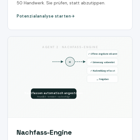
50 Handwerk. Sie prüfen, statt abzutippen.
Potenzialanalyse starten
AGENT 2 · NACHFASS-ENGINE
✓ Offene Angebote erkannt
KI
✓ Erinnerung vorbereitet
✓ Rückmeldung erfasst
→ Freigeben
Nachfassen automatisch angestoßen
Freundlich · terminiert · nachverfolgt
Nachfass-Engine