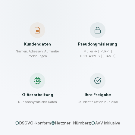
Kundendaten
Pseudonymisierung
Namen, Adressen, Aufmaße,
Müller → [[PER-1]]
Rechnungen
DE89…4321 → [[IBAN-1]]
KI-Verarbeitung
Ihre Freigabe
Nur anonymisierte Daten
Re-Identifikation nur lokal
DSGVO-konform
Hetzner · Nürnberg
AVV inklusive