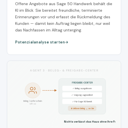
Offene Angebote aus Sage 50 Handwerk behält die
KI im Blick. Sie bereitet freundliche, terminierte
Erinnerungen vor und erfasst die Rückmeldung des
Kunden — damit kein Auftrag liegen bleibt, nur weil
das Nachfassen im Alltag unterging.
Potenzialanalyse starten
AGENT 3 · BELEG- & FREIGABE-CENTER
FREIGABE-CENTER
✓ Beleg ausgelesen
✓ Vorgang zugeordnet
Beleg / Lieferschein
✓ Für Sage 50 bereit
trifft ein
⏸ Unklarer Beleg → an Sie
Nichts verlässt das Haus ohne Ihre Freigabe