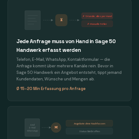
✗ 5 Kanäle, alles per Hand
⏳
✗ Manuelle Fehler
Jede Anfrage muss von Hand in Sage 50
Handwerk erfasst werden
Telefon, E-Mail, WhatsApp, Kontaktformular — die
Anfrage kommt über mehrere Kanäle rein. Bevor in
Sage 50 Handwerk ein Angebot entsteht, tippt jemand
Kundendaten, Wünsche und Mengen ab.
Ø 15–20 Min Erfassung pro Anfrage
Angebote ohne Nachfassen
Anruf
🔀
E-Mail
WhatsApp
Status bleibt offen