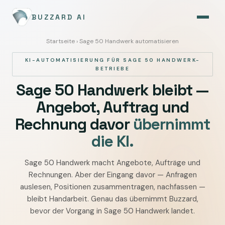
BUZZARD AI
Startseite
› Sage 50 Handwerk automatisieren
KI-AUTOMATISIERUNG FÜR SAGE 50 HANDWERK-
BETRIEBE
Sage 50 Handwerk bleibt —
Angebot, Auftrag und
Rechnung davor
übernimmt
die KI.
Sage 50 Handwerk macht Angebote, Aufträge und
Sage
Rechnungen. Aber der Eingang davor — Anfragen
50
auslesen, Positionen zusammentragen, nachfassen —
Handwerk
bleibt Handarbeit. Genau das übernimmt Buzzard,
mit
bevor der Vorgang in Sage 50 Handwerk landet.
KI