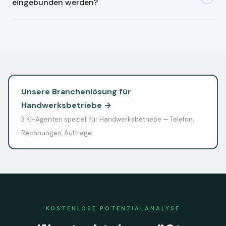
eingebunden werden?
Rechnung exportiert und kein Angebot verschickt ohne
Ihren Klick. Zusätzlich gibt es einen vollständigen Audit-
Ja. Buzzard AI integriert sich in gängige
Trail.
Handwerkssoftware:
Lexware
,
DATEV
,
Hero CRM
,
PDS
,
Craftview
und
Microsoft 365
. Für andere Systeme ist
eine Anbindung über CSV/XML-Schnittstellen oder n8n-
Workflows möglich.
Unsere Branchenlösung für
Handwerksbetriebe →
3 KI-Agenten speziell für Handwerksbetriebe — Telefon,
Rechnungen, Aufträge.
KOSTENLOSE POTENZIALANALYSE