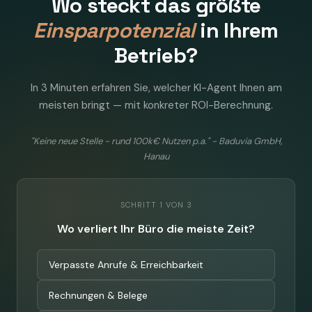
Wo steckt das größte
Einsparpotenzial
in Ihrem
Betrieb?
In 3 Minuten erfahren Sie, welcher KI-Agent Ihnen am
meisten bringt — mit konkreter ROI-Berechnung.
"Keine neue Stelle - rund 100k€ Nutzen p.a." - Baduvia GmbH,
Hanau
SCHRITT 1 VON 3
Wo verliert Ihr Büro die meiste Zeit?
Verpasste Anrufe & Erreichbarkeit
Rechnungen & Belege