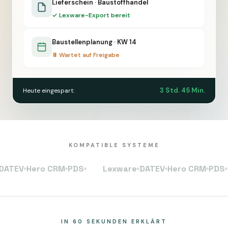
Lieferschein · Baustoffhandel
✓ Lexware-Export bereit
Baustellenplanung · KW 14
⏸ Wartet auf Freigabe
3 Std. 45 Min.
Heute eingespart:
KOMPATIBLE SYSTEME
V
Hero CRM
PDS
Lexware
DATEV
Hero CRM
PDS
Lexw
IN 60 SEKUNDEN ERKLÄRT