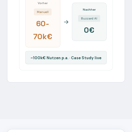
Vorher
Nachher
Manuell
Buzzard AI
→
60-
0€
70k€
~100k€ Nutzen p.a. · Case Study live