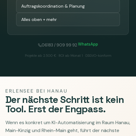
Auftragskoordination & Planung
Alles oben + mehr
WhatsApp
·
06183 / 909 99 92
Projekte ab 2.500 € · ROI ab Monat 1 · DSGVO-konform
ERLENSEE BEI HANAU
Der nächste Schritt ist kein
Tool. Erst der Engpass.
Wenn es konkret um KI-Automatisierung im Raum Hanau,
Main-Kinzig und Rhein-Main geht, führt der nächste