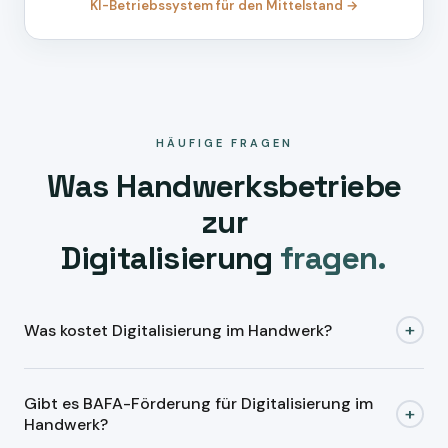
KI-Betriebssystem für den Mittelstand →
HÄUFIGE FRAGEN
Was Handwerksbetriebe
zur
Digitalisierung
fragen.
+
Was kostet Digitalisierung im Handwerk?
KI-gestützte Digitalisierungsprojekte starten bei Buzzard
Gibt es BAFA-Förderung für Digitalisierung im
AI ab
2.500 Euro
. Die Investition amortisiert sich
+
Handwerk?
typischerweise in
1–3 Monaten
. Bei Baduvia liegt der