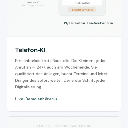
Neuer Anruf
✓ Notiz an Chef
18:47 · Büro geschlossen
⏸ Wartet auf Freigabe
24/7 erreichbar · Kein Anruf verloren
Telefon-KI
Erreichbarkeit trotz Baustelle. Die KI nimmt jeden
Anruf an — 24/7, auch am Wochenende. Sie
qualifiziert das Anliegen, bucht Termine und leitet
Dringendes sofort weiter. Der erste Schritt jeder
Digitalisierung.
Live-Demo anhören
SÄULE 2 · BELEGVERARBEITUNG