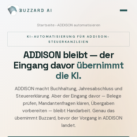
BUZZARD AI
Startseite
› ADDISON automatisieren
KI-AUTOMATISIERUNG FÜR ADDISON-
STEUERKANZLEIEN
ADDISON bleibt — der
Eingang davor
übernimmt
die KI.
ADDISON macht Buchhaltung, Jahresabschluss und
ADDISON
Steuererklärung. Aber der Eingang davor — Belege
mit
prüfen, Mandantenfragen klären, Übergaben
KI
vorbereiten — bleibt Handarbeit. Genau das
automatisieren
übernimmt Buzzard, bevor der Vorgang in ADDISON
—
landet.
Belege,