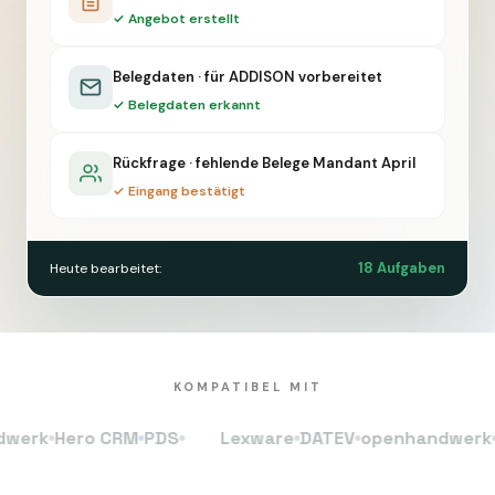
✓ Angebot erstellt
Belegdaten · für ADDISON vorbereitet
✓ Belegdaten erkannt
Rückfrage · fehlende Belege Mandant April
✓ Eingang bestätigt
18 Aufgaben
Heute bearbeitet:
KOMPATIBEL MIT
k
Hero CRM
PDS
Lexware
DATEV
openhandwerk
Her