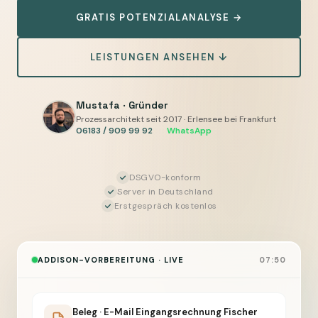
Mandantenfragen
GRATIS POTENZIALANALYSE →
und
Übergabe
LEISTUNGEN ANSEHEN ↓
vorbereiten,
Sie
geben
Mustafa · Gründer
frei
Prozessarchitekt seit 2017 · Erlensee bei Frankfurt
06183 / 909 99 92
·
WhatsApp
DSGVO-konform
Server in Deutschland
Erstgespräch kostenlos
ADDISON-VORBEREITUNG · LIVE
07:50
Beleg · E-Mail Eingangsrechnung Fischer