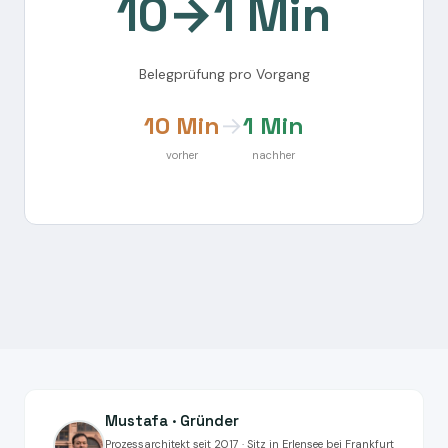
10→1 Min
Belegprüfung pro Vorgang
10 Min
→
1 Min
vorher
nachher
Mustafa · Gründer
Prozessarchitekt seit 2017 · Sitz in Erlensee bei Frankfurt