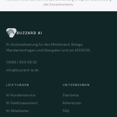
des Einsatzkontexts.
BUZZARD AI
KI-Automatisierung für den Mittelstand. Belege,
Mandantenfragen und Übergabe rund um ADDISON.
06183 / 909 99 92
info@buzzard-ai.de
LEISTUNGEN
UNTERNEHMEN
KI-Kundenservice
Startseite
KI-Telefonassistent
Referenzen
KI-Mitarbeiter
FAQ