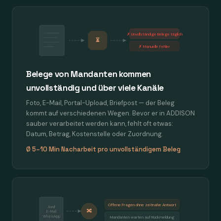
✗ Unvollständige Belege täglich
⏳
✗ Manuelle Fehler
Belege von Mandanten kommen
unvollständig und über viele Kanäle
Foto, E-Mail, Portal-Upload, Briefpost — der Beleg
kommt auf verschiedenen Wegen. Bevor er in ADDISON
sauber verarbeitet werden kann, fehlt oft etwas:
Datum, Betrag, Kostenstelle oder Zuordnung.
Ø 5–10 Min Nacharbeit pro unvollständigem Beleg
Offene Fragen ohne zeitnahe Antwort
Anruf
🔀
E-Mail
WhatsApp
Mandanten warten auf Rückmeldung