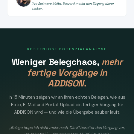
Ihre Software bleibt. Buzzard macht den Eingang davor
sauber.
KOSTENLOSE POTENZIALANALYSE
Weniger Belegchaos,
mehr
fertige Vorgänge in
ADDISON.
In 15 Minuten zeigen wir an Ihren echten Belegen, wie aus
Foto, E-Mail und Portal-Upload ein fertiger Vorgang für
ADDISON wird — und wie die Übergabe sauber läuft.
„Belege tippe ich nicht mehr nach. Die KI bereitet den Vorgang vor,