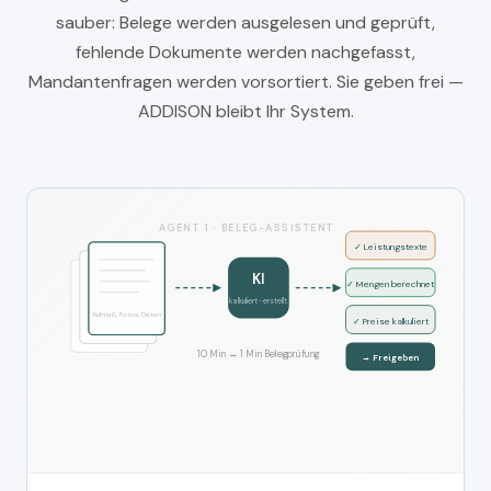
sauber: Belege werden ausgelesen und geprüft,
fehlende Dokumente werden nachgefasst,
Mandantenfragen werden vorsortiert. Sie geben frei —
ADDISON bleibt Ihr System.
AGENT 1 · BELEG-ASSISTENT
✓ Leistungstexte
KI
✓ Mengen berechnet
kalkuliert · erstellt
Aufmaß, Fotos, Daten
✓ Preise kalkuliert
10 Min → 1 Min Belegprüfung
→ Freigeben