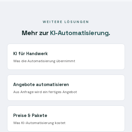
Abläufe eingestellt. Ab Woche 3 läuft der Pilotbetrieb mit
echten Anrufen — erst danach entscheiden Sie über den
Vollbetrieb.
WEITERE LÖSUNGEN
Mehr zur
KI-Automatisierung.
KI für Handwerk
Was die Automatisierung übernimmt
Angebote automatisieren
Aus Anfrage wird ein fertiges Angebot
Preise & Pakete
Was KI-Automatisierung kostet