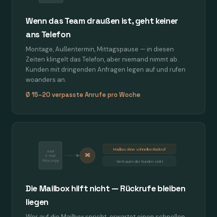
Wenn das Team draußen ist, geht keiner
ans Telefon
Montage, Außentermin, Mittagspause — in diesen
Zeiten klingelt das Telefon, aber niemand nimmt ab.
Kunden mit dringenden Anfragen legen auf und rufen
woanders an.
Ø 15–20 verpasste Anrufe pro Woche
Mailbox ohne schnellen Rückruf
Anruf
🔀
E-Mail
WhatsApp
Vertrauen der Kunden sinkt
Die Mailbox hilft nicht — Rückrufe bleiben
liegen
Wer auf die Mailbox spricht, erwartet einen schnellen