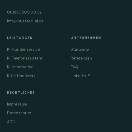
06183 / 909 99 92
info@buzzard-ai.de
LEISTUNGEN
UNTERNEHMEN
KI-Kundenservice
Startseite
KI-Telefonassistent
Referenzen
KI-Mitarbeiter
FAQ
KI für Handwerk
LinkedIn ↗
RECHTLICHES
Impressum
Datenschutz
AGB