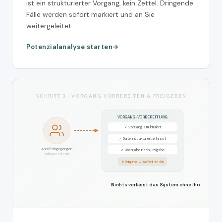
ist ein strukturierter Vorgang, kein Zettel. Dringende
Fälle werden sofort markiert und an Sie
weitergeleitet.
Potenzialanalyse starten
SCHRITT 3 · VORGANG VORBEREITEN & FREIGEBEN
VORGANG-VORBEREITUNG
✓ Vorgang strukturiert
✓ Daten strukturiert erfasst
Anruf eingegangen
✓ Übergabe nach Freigabe
Anliegen erkannt
⏸ Dringend → sofort an Sie
Nichts verlässt das System ohne Ihre Freigab