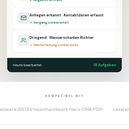
✓ Angebot erstellt
Anliegen erkannt · Kontaktdaten erfasst
✓ Vorgang vorbereitet
Dringend · Wasserschaden Richter
✓ Weiterleitung vorbereitet
18 Aufgaben
Heute bearbeitet:
KOMPATIBEL MIT
are
DATEV
openhandwerk
Hero CRM
PDS
Lexware
DA