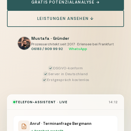
GRATIS POTENZIALANALYSE →
—
KI
LEISTUNGEN ANSEHEN ↓
nimmt
an,
erkennt
Mustafa · Gründer
Anliegen,
Prozessarchitekt seit 2017 · Erlensee bei Frankfurt
06183 / 909 99 92
·
WhatsApp
erfasst
Daten,
Sie
DSGVO-konform
Server in Deutschland
geben
Erstgespräch kostenlos
frei
TELEFON-ASSISTENT · LIVE
14:12
Anruf · Terminanfrage Bergmann