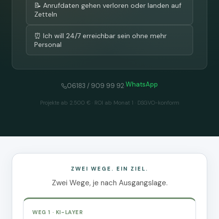
📝 Anrufdaten gehen verloren oder landen auf
Zetteln
⏰ Ich will 24/7 erreichbar sein ohne mehr
Personal
WhatsApp
·
06183 / 909 99 92
Projekte ab 2.500 € · ROI ab Monat 1 · DSGVO-konform
ZWEI WEGE. EIN ZIEL.
Zwei Wege, je nach Ausgangslage.
WEG 1 · KI-LAYER