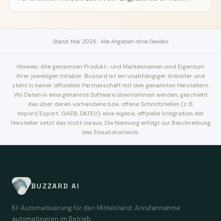
Stand: Mai 2026 · Alle Angaben ohne Gewähr
Hinweis: Alle genannten Produkt- und Markennamen sind Eigentum
ihrer jeweiligen Inhaber. Buzzard ist ein unabhängiger Anbieter und
steht in keiner offiziellen Partnerschaft mit den genannten Herstellern.
Wo Daten in eine genannte Software übernommen werden, geschieht
das über deren vorhandene bzw. offene Schnittstellen (z. B.
Import/Export, GAEB, DATEV); eine eigene, offizielle Integration der
Hersteller setzt das nicht voraus. Die Nennung erfolgt zur Beschreibung
des Einsatzkontexts.
BUZZARD AI
KI-Automatisierung für den Mittelstand. Anrufannahme
automatisieren im Betrieb.