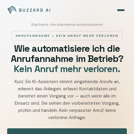
BUZZARD AI
Startseite
› Anrufannahme automatisieren
ANRUFANNAHME — KEIN ANRUF MEHR VERLOREN
Wie automatisiere ich die
Anrufannahme im Betrieb?
Kein Anruf mehr verloren.
Kurz: Ein KI-Assistent nimmt eingehende Anrufe an,
Wie
erkennt das Anliegen, erfasst Kontaktdaten und
die
bereitet einen Vorgang vor — auch wenn alle im
Anrufannahme
Einsatz sind. Sie sehen den vorbereiteten Vorgang,
im
prüfen und handeln. Kein verpasster Anruf, keine
Betrieb
verlorene Anfrage.
automatisiert
wird