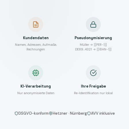
Kundendaten
Pseudonymisierung
Namen, Adressen, Aufmaße,
Müller → [[PER-1]]
Rechnungen
DE89…4321 → [[IBAN-1]]
KI-Verarbeitung
Ihre Freigabe
Nur anonymisierte Daten
Re-Identifikation nur lokal
DSGVO-konform
Hetzner · Nürnberg
AVV inklusive