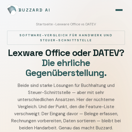
BUZZARD AI
Startseite
› Lexware Office vs DATEV
SOFTWARE-VERGLEICH FÜR HANDWERK UND
STEUER-SCHNITTSTELLE
Lexware Office oder DATEV?
Die ehrliche
Gegenüberstellung.
Beide sind starke Lösungen für Buchhaltung und
Lexware
Steuer-Schnittstelle — aber mit sehr
Office
unterschiedlichen Ansätzen. Hier der nüchterne
vs
Vergleich. Und der Punkt, den die Feature-Liste
DATEV
verschweigt: Der Eingang davor — Belege erfassen,
Unternehmen
Rechnungen vorbereiten, Daten sortieren — bleibt bei
online
beiden Handarbeit. Genau das macht Buzzard.