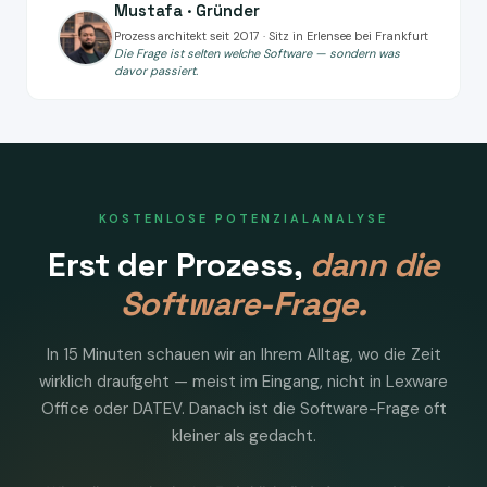
Mustafa · Gründer
Prozessarchitekt seit 2017 · Sitz in Erlensee bei Frankfurt
Die Frage ist selten welche Software — sondern was
davor passiert.
KOSTENLOSE POTENZIALANALYSE
Erst der Prozess,
dann die
Software-Frage.
In 15 Minuten schauen wir an Ihrem Alltag, wo die Zeit
wirklich draufgeht — meist im Eingang, nicht in Lexware
Office oder DATEV. Danach ist die Software-Frage oft
kleiner als gedacht.