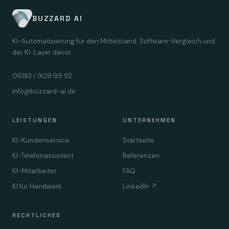
BUZZARD AI
KI-Automatisierung für den Mittelstand. Software-Vergleich und
der KI-Layer davor.
06183 / 909 99 92
info@buzzard-ai.de
LEISTUNGEN
UNTERNEHMEN
KI-Kundenservice
Startseite
KI-Telefonassistent
Referenzen
KI-Mitarbeiter
FAQ
KI für Handwerk
LinkedIn ↗
RECHTLICHES