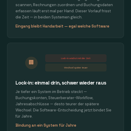
scannen, Rechnungen zuordnen und Buchungsdaten
erfassen läuft erst mal per Hand. Dieser Vorlauf frisst
die Zeit — in beiden Systemen gleich.
Eingang bleibt Handarbeit — egal welche Software
Lock-in wächst mit der Zeit
🏢
Wechsel später teuer
Lock-in: einmal drin, schwer wieder raus
Je tiefer ein System im Betrieb steckt —
Buchungskonten, Steuerberater-Workflow,
Jahresabschlüsse — desto teurer der spätere
Wechsel. Die Software-Entscheidung jetzt bindet Sie
für Jahre.
Bindung an ein System für Jahre