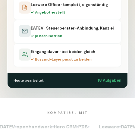
Lexware Office · komplett, eigenständig
✓ Angebot erstellt
DATEV · Steuerberater-Anbindung, Kanzlei
✓ je nach Betrieb
Eingang davor · bei beiden gleich
✓ Buzzard-Layer passt zu beiden
18 Aufgaben
Heute bearbeitet:
KOMPATIBEL MIT
V
openhandwerk
Hero CRM
PDS
Lexware
DATEV
ope