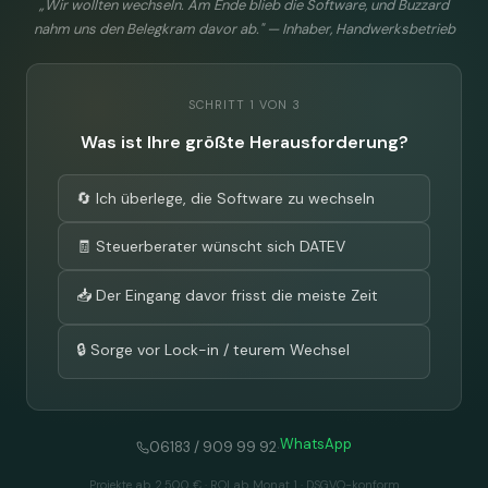
„Wir wollten wechseln. Am Ende blieb die Software, und Buzzard
nahm uns den Belegkram davor ab." — Inhaber, Handwerksbetrieb
SCHRITT 1 VON 3
Was ist Ihre größte Herausforderung?
🔄 Ich überlege, die Software zu wechseln
🧾 Steuerberater wünscht sich DATEV
📥 Der Eingang davor frisst die meiste Zeit
🔒 Sorge vor Lock-in / teurem Wechsel
WhatsApp
·
06183 / 909 99 92
Projekte ab 2.500 € · ROI ab Monat 1 · DSGVO-konform