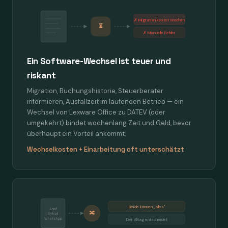
✗ Migration kostet Wochen
⏳
✗ Manuelle Fehler
Ein Software-Wechsel ist teuer und
riskant
Migration, Buchungshistorie, Steuerberater
informieren, Ausfallzeit im laufenden Betrieb — ein
Wechsel von Lexware Office zu DATEV (oder
umgekehrt) bindet wochenlang Zeit und Geld, bevor
überhaupt ein Vorteil ankommt.
Wechselkosten + Einarbeitung oft unterschätzt
Beide können „alles"
Anruf
🔀
E-Mail
WhatsApp
Der Alltag entscheidet