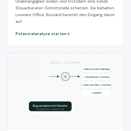
Unabhängigkeit wollen und trotzdem eine solide
Steuerberater-Schnittstelle schätzen. Sie behalten
Lexware Office, Buzzard bereitet den Eingang davor
auf.
Potenzialanalyse starten
DATEV · STÄRKEN
✓ Direkte Kanzlei-Anbindung
KI
✓ Steuerberater-Standard
✓ Jahresabschluss-Workflow
→ Freigeben
Eng verzahnt mit Kanzlei
Steuerberater-Standard in DE