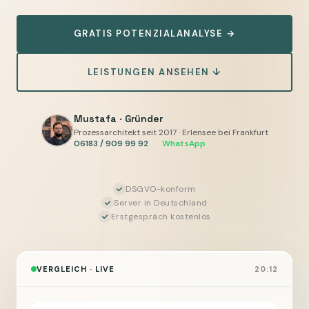
—
Vergleich
GRATIS POTENZIALANALYSE →
für
Handwerksbetriebe:
LEISTUNGEN ANSEHEN ↓
Stärken,
Unterschiede,
und
Mustafa · Gründer
Prozessarchitekt seit 2017 · Erlensee bei Frankfurt
der
06183 / 909 99 92
·
WhatsApp
KI-
Layer,
der
DSGVO-konform
Server in Deutschland
bei
Erstgespräch kostenlos
beiden
davor
sitzt
VERGLEICH · LIVE
20:12