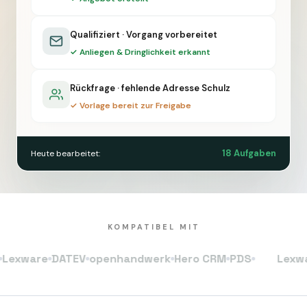
Qualifiziert · Vorgang vorbereitet
✓ Anliegen & Dringlichkeit erkannt
Rückfrage · fehlende Adresse Schulz
✓ Vorlage bereit zur Freigabe
18 Aufgaben
Heute bearbeitet:
KOMPATIBEL MIT
ware
DATEV
openhandwerk
Hero CRM
PDS
Lexware
D