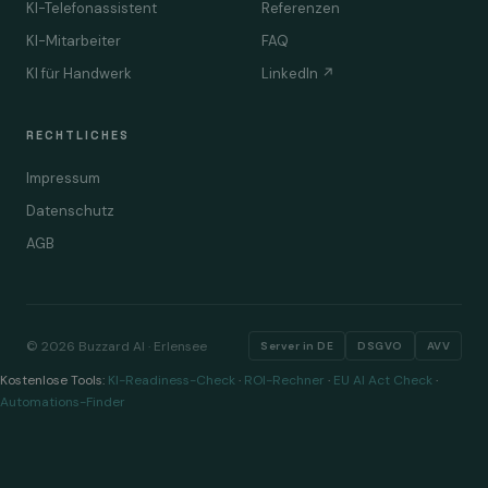
KI-Telefonassistent
Referenzen
KI-Mitarbeiter
FAQ
KI für Handwerk
LinkedIn ↗
RECHTLICHES
Impressum
Datenschutz
AGB
© 2026 Buzzard AI · Erlensee
Server in DE
DSGVO
AVV
Kostenlose Tools:
KI-Readiness-Check
·
ROI-Rechner
·
EU AI Act Check
·
Automations-Finder