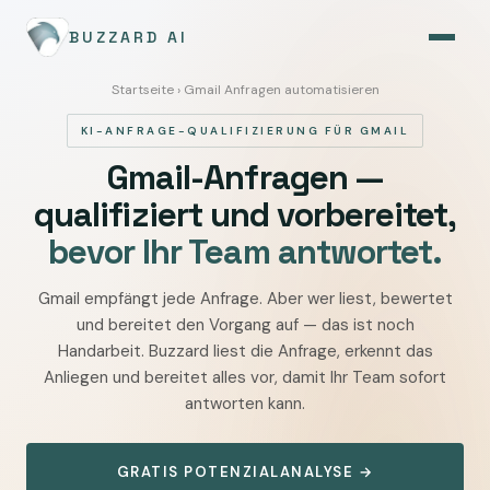
BUZZARD AI
Startseite
› Gmail Anfragen automatisieren
KI-ANFRAGE-QUALIFIZIERUNG FÜR GMAIL
Gmail-Anfragen —
qualifiziert und vorbereitet,
bevor Ihr Team antwortet.
Gmail empfängt jede Anfrage. Aber wer liest, bewertet
Gmail
und bereitet den Vorgang auf — das ist noch
Anfragen
Handarbeit. Buzzard liest die Anfrage, erkennt das
automatisieren
Anliegen und bereitet alles vor, damit Ihr Team sofort
—
antworten kann.
eingehende
Anfragen
GRATIS POTENZIALANALYSE →
qualifizieren,