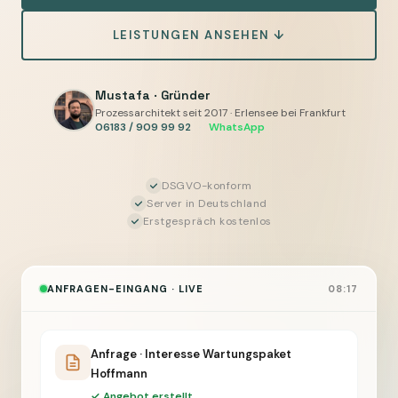
Anliegen
LEISTUNGEN ANSEHEN ↓
erkennen,
Vorgänge
vorbereiten,
Mustafa · Gründer
Sie
Prozessarchitekt seit 2017 · Erlensee bei Frankfurt
06183 / 909 99 92
·
WhatsApp
entscheiden
DSGVO-konform
Server in Deutschland
Erstgespräch kostenlos
ANFRAGEN-EINGANG · LIVE
08:17
Anfrage · Interesse Wartungspaket
Hoffmann
✓ Angebot erstellt