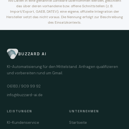
Wo Daten in eine genannte Software übernommen werden, geschieht
das über deren vorhandene bzw. offene Schnittstellen (z. B.
Import/Export, GAEB, DATEV); eine eigene, offizielle Integration der
Hersteller setzt das nicht voraus. Die Nennung erfolgt zur Beschreibung
des Einsatzkontexts.
BUZZARD AI
KI-Automatisierung für den Mittelstand. Anfragen qualifizieren
und vorbereiten rund um Gmail.
06183 / 909 99 92
info@buzzard-ai.de
LEISTUNGEN
UNTERNEHMEN
KI-Kundenservice
Startseite