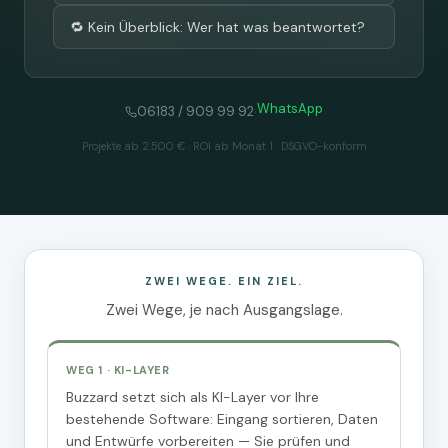
🔁 Kein Überblick: Wer hat was beantwortet?
WhatsApp
·
06183 / 909 99 92
Projekte ab 2.500 € · ROI ab Monat 1 · DSGVO-konform
ZWEI WEGE. EIN ZIEL.
Zwei Wege, je nach Ausgangslage.
WEG 1 · KI-LAYER
Buzzard setzt sich als KI-Layer vor Ihre
bestehende Software: Eingang sortieren, Daten
und Entwürfe vorbereiten — Sie prüfen und