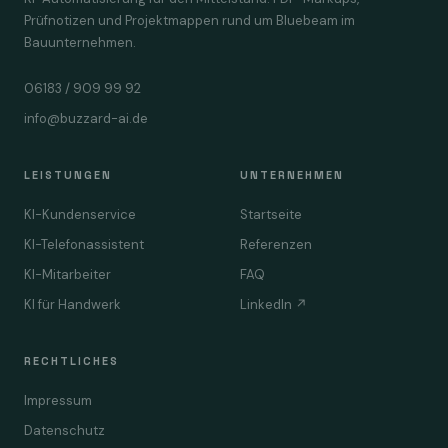
Prüfnotizen und Projektmappen rund um Bluebeam im
Bauunternehmen.
06183 / 909 99 92
info@buzzard-ai.de
LEISTUNGEN
UNTERNEHMEN
KI-Kundenservice
Startseite
KI-Telefonassistent
Referenzen
KI-Mitarbeiter
FAQ
KI für Handwerk
LinkedIn ↗
RECHTLICHES
Impressum
Datenschutz