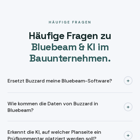
HÄUFIGE FRAGEN
Häufige Fragen zu
Bluebeam & KI im
Bauunternehmen.
+
Ersetzt Buzzard meine Bluebeam-Software?
Nein.
Bluebeam bleibt Ihr System
für PDF-Markups,
Wie kommen die Daten von Buzzard in
Plan-Prüfung und Projektdokumentation. Buzzard arbeitet
+
Bluebeam?
davor: Prüfkommentare strukturieren, Notizen aus allen
Kanälen zusammenführen, Projektmappen befüllen. Den
Bestehende Software bleibt. Buzzard macht Eingang,
fertigen Vorgang übergeben wir an Bluebeam — Sie
Erkennt die KI, auf welcher Planseite ein
Daten, Rückfragen, Dokumente und Freigabe sauber. Ob
+
Prüfkommentar platziert werden soll?
wechseln nichts.