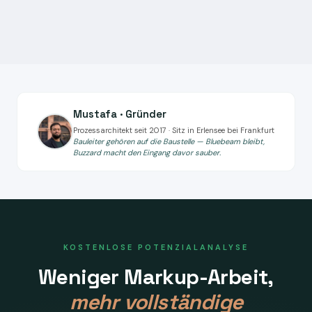
Mustafa · Gründer
Prozessarchitekt seit 2017 · Sitz in Erlensee bei Frankfurt
Bauleiter gehören auf die Baustelle — Bluebeam bleibt,
Buzzard macht den Eingang davor sauber.
KOSTENLOSE POTENZIALANALYSE
Weniger Markup-Arbeit,
mehr vollständige