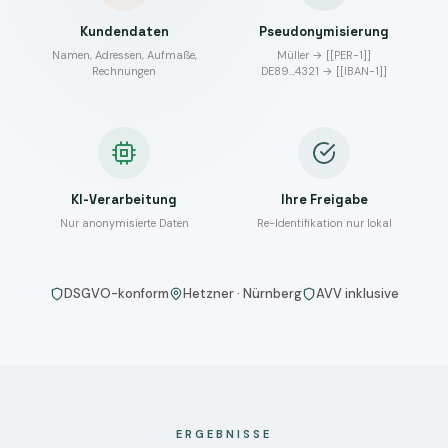
Kundendaten
Pseudonymisierung
Namen, Adressen, Aufmaße,
Müller → [[PER-1]]
Rechnungen
DE89…4321 → [[IBAN-1]]
KI-Verarbeitung
Ihre Freigabe
Nur anonymisierte Daten
Re-Identifikation nur lokal
DSGVO-konform
Hetzner · Nürnberg
AVV inklusive
ERGEBNISSE