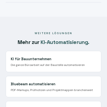
In der Regel
2–3 Wochen
. Zuerst nehmen wir Ihre
Verarbeitung automatisch pseudonymisiert. AVV und
Bluebeam-Projektstruktur und Prüf-Workflows auf, dann
technisch-organisatorische Maßnahmen sind Teil jedes
wird die KI auf Ihre Pläne und Projektmappen eingestellt.
Projekts.
Ab Woche 3 läuft der Pilotbetrieb mit echten Prüfläufen.
WEITERE LÖSUNGEN
Mehr zur
KI-Automatisierung.
KI für Bauunternehmen
Die ganze Büroarbeit auf der Baustelle automatisieren
Bluebeam automatisieren
PDF-Markups, Prüfnotizen und Projektmappen branchenweit