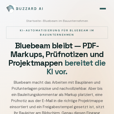
BUZZARD AI
Startseite
› Bluebeam im Bauunternehmen
KI-AUTOMATISIERUNG FÜR BLUEBEAM IM
BAUUNTERNEHMEN
Bluebeam bleibt — PDF-
Markups, Prüfnotizen und
Projektmappen
bereitet die
KI vor.
Bluebeam macht das Arbeiten mit Bauplänen und
Bluebeam
Prüfunterlagen präzise und nachvollziehbar. Aber bis
im
ein Bauleitungskommentar als Markup platziert, eine
Bauunternehmen
Prüfnotiz aus der E-Mail in die richtige Projektmappe
mit
einsortiert und ein Freigabestempel gesetzt ist, sitzt
KI
Ihr Bauleiter am Bildschirm. Genau diesen Eingang