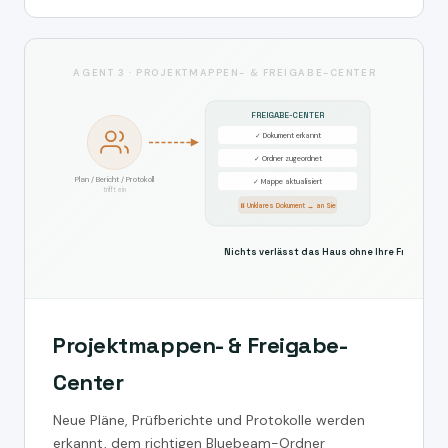
AGENT 3 · PROJEKTMAPPEN- & FREIGABE-CENTER
FREIGABE-CENTER
✓ Dokument erkannt
✓ Ordner zugeordnet
Plan / Bericht / Protokoll
✓ Mappe aktualisiert
trifft ein
⏸ Unklares Dokument → an Sie
Nichts verlässt das Haus ohne Ihre Freigabe
Projektmappen- & Freigabe-
Center
Neue Pläne, Prüfberichte und Protokolle werden
erkannt, dem richtigen Bluebeam-Ordner