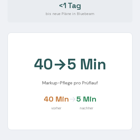
<1 Tag
bis neue Pläne in Bluebeam
40→5 Min
Markup-Pflege pro Prüflauf
40 Min
→
5 Min
vorher
nachher