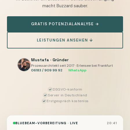
automatisieren
macht Buzzard sauber.
—
PDF-
GRATIS POTENZIALANALYSE →
Markups,
Prüfnotizen
LEISTUNGEN ANSEHEN ↓
und
Projektmappen
vorbereiten,
Mustafa · Gründer
Prozessarchitekt seit 2017 · Erlensee bei Frankfurt
Sie
06183 / 909 99 92
·
WhatsApp
geben
frei
DSGVO-konform
Server in Deutschland
Erstgespräch kostenlos
BLUEBEAM-VORBEREITUNG · LIVE
20:41