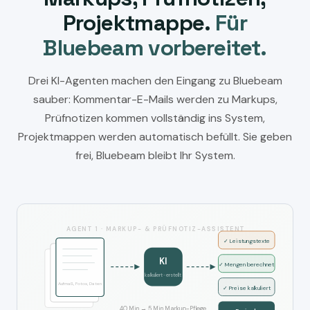
Projektmappe.
Für
Bluebeam vorbereitet.
Drei KI-Agenten machen den Eingang zu Bluebeam
sauber: Kommentar-E-Mails werden zu Markups,
Prüfnotizen kommen vollständig ins System,
Projektmappen werden automatisch befüllt. Sie geben
frei, Bluebeam bleibt Ihr System.
AGENT 1 · MARKUP- & PRÜFNOTIZ-ASSISTENT
✓ Leistungstexte
KI
✓ Mengen berechnet
kalkuliert · erstellt
Aufmaß, Fotos, Daten
✓ Preise kalkuliert
40 Min → 5 Min Markup-Pflege