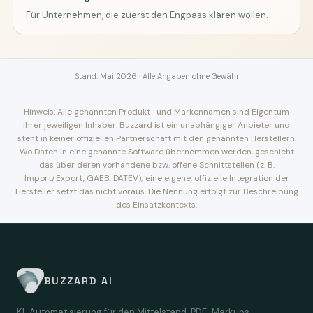
Für Unternehmen, die zuerst den Engpass klären wollen.
Stand: Mai 2026 · Alle Angaben ohne Gewähr
Hinweis: Alle genannten Produkt- und Markennamen sind Eigentum
ihrer jeweiligen Inhaber. Buzzard ist ein unabhängiger Anbieter und
steht in keiner offiziellen Partnerschaft mit den genannten Herstellern.
Wo Daten in eine genannte Software übernommen werden, geschieht
das über deren vorhandene bzw. offene Schnittstellen (z. B.
Import/Export, GAEB, DATEV); eine eigene, offizielle Integration der
Hersteller setzt das nicht voraus. Die Nennung erfolgt zur Beschreibung
des Einsatzkontexts.
BUZZARD AI
KI-Automatisierung für den Mittelstand. PDF-Markups,