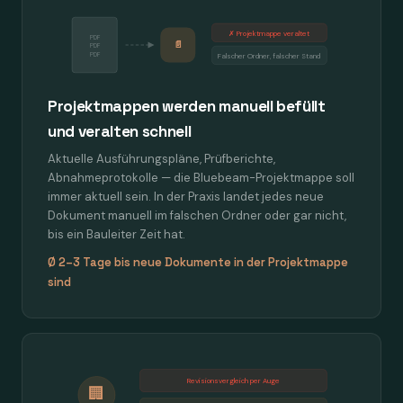
✗ Projektmappe veraltet
PDF
📄
PDF
PDF
Falscher Ordner, falscher Stand
Projektmappen werden manuell befüllt
und veralten schnell
Aktuelle Ausführungspläne, Prüfberichte,
Abnahmeprotokolle — die Bluebeam-Projektmappe soll
immer aktuell sein. In der Praxis landet jedes neue
Dokument manuell im falschen Ordner oder gar nicht,
bis ein Bauleiter Zeit hat.
Ø 2–3 Tage bis neue Dokumente in der Projektmappe
sind
Revisionsvergleich per Auge
🏢