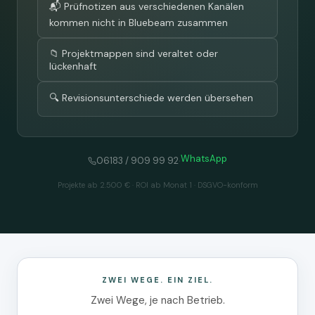
📬 Prüfnotizen aus verschiedenen Kanälen
kommen nicht in Bluebeam zusammen
📁 Projektmappen sind veraltet oder
lückenhaft
🔍 Revisionsunterschiede werden übersehen
WhatsApp
·
06183 / 909 99 92
Projekte ab 2.500 € · ROI ab Monat 1 · DSGVO-konform
ZWEI WEGE. EIN ZIEL.
Zwei Wege, je nach Betrieb.