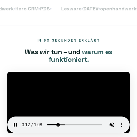
Hero CRM
PDS
Lexware
DATEV
openhandwerk
Hero
IN 60 SEKUNDEN ERKLÄRT
Was wir tun – und
warum es
funktioniert.