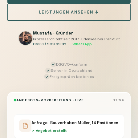
und
LEISTUNGEN ANSEHEN ↓
Foto
entsteht
der
Mustafa · Gründer
Positionsentwurf
Prozessarchitekt seit 2017 · Erlensee bei Frankfurt
06183 / 909 99 92
·
WhatsApp
für
WinWorker,
Sie
DSGVO-konform
Server in Deutschland
prüfen
Erstgespräch kostenlos
und
geben
frei
ANGEBOTS-VORBEREITUNG · LIVE
07:54
Anfrage · Bauvorhaben Müller, 14 Positionen
✓ Angebot erstellt