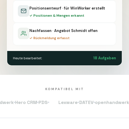
Positionsentwurf · für WinWorker erstellt
✓ Positionen & Mengen erkannt
Nachfassen · Angebot Schmidt offen
✓ Rückmeldung erfasst
18 Aufgaben
Heute bearbeitet:
KOMPATIBEL MIT
k
Hero CRM
PDS
Lexware
DATEV
openhandwerk
Her