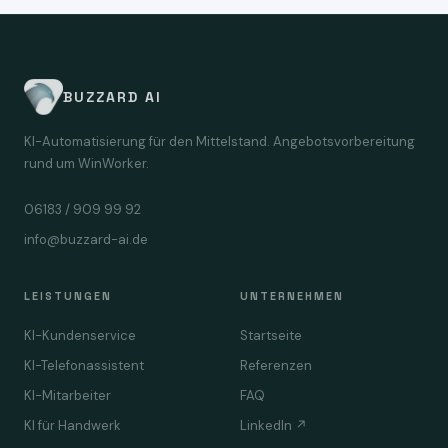
BUZZARD AI
KI-Automatisierung für den Mittelstand. Angebotsvorbereitung
rund um WinWorker.
06183 / 909 99 92
info@buzzard-ai.de
LEISTUNGEN
UNTERNEHMEN
KI-Kundenservice
Startseite
KI-Telefonassistent
Referenzen
KI-Mitarbeiter
FAQ
KI für Handwerk
LinkedIn ↗