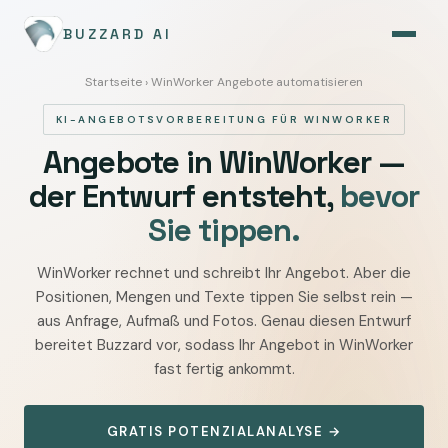
BUZZARD AI
Startseite
› WinWorker Angebote automatisieren
KI-ANGEBOTSVORBEREITUNG FÜR WINWORKER
Angebote in WinWorker —
der Entwurf entsteht,
bevor
Sie tippen.
WinWorker rechnet und schreibt Ihr Angebot. Aber die
WinWorker
Positionen, Mengen und Texte tippen Sie selbst rein —
Angebote
aus Anfrage, Aufmaß und Fotos. Genau diesen Entwurf
automatisieren
bereitet Buzzard vor, sodass Ihr Angebot in WinWorker
—
fast fertig ankommt.
aus
Anfrage,
GRATIS POTENZIALANALYSE →
Aufmaß