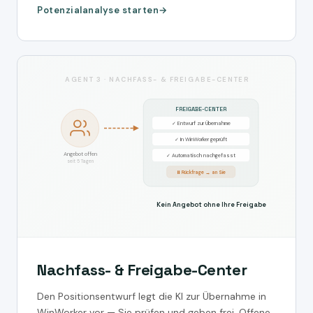
Potenzialanalyse starten
AGENT 3 · NACHFASS- & FREIGABE-CENTER
FREIGABE-CENTER
✓ Entwurf zur Übernahme
✓ In WinWorker geprüft
Angebot offen
✓ Automatisch nachgefasst
seit 5 Tagen
⏸ Rückfrage → an Sie
Kein Angebot ohne Ihre Freigabe
Nachfass- & Freigabe-Center
Den Positionsentwurf legt die KI zur Übernahme in
WinWorker vor — Sie prüfen und geben frei. Offene