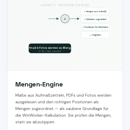
AGENT 2 · MENGEN-ENGINE
✓ Mengen aus Aufmaß
KI
✓ Einheiten zugeordnet
✓ Positionen für WinWorker
→ Freigeben
Aufmaß & Fotos werden zu Mengen
m² · lfm · Stück · pauschal
Mengen-Engine
Maße aus Aufmaßzetteln, PDFs und Fotos werden
ausgelesen und den richtigen Positionen als
Mengen zugeordnet — als saubere Grundlage für
die WinWorker-Kalkulation. Sie prüfen die Mengen,
statt sie abzutippen.