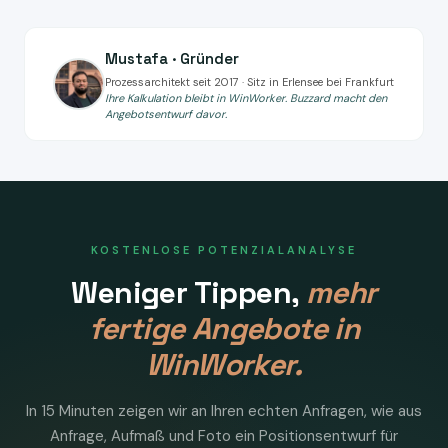
Mustafa · Gründer
Prozessarchitekt seit 2017 · Sitz in Erlensee bei Frankfurt
Ihre Kalkulation bleibt in WinWorker. Buzzard macht den
Angebotsentwurf davor.
KOSTENLOSE POTENZIALANALYSE
Weniger Tippen,
mehr
fertige Angebote in
WinWorker.
In 15 Minuten zeigen wir an Ihren echten Anfragen, wie aus
Anfrage, Aufmaß und Foto ein Positionsentwurf für