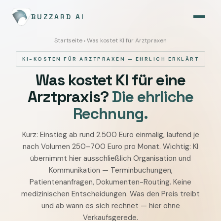
BUZZARD AI
Startseite
› Was kostet KI für Arztpraxen
KI-KOSTEN FÜR ARZTPRAXEN — EHRLICH ERKLÄRT
Was kostet KI für eine
Arztpraxis?
Die ehrliche
Rechnung.
Kurz: Einstieg ab rund 2.500 Euro einmalig, laufend je
Was
nach Volumen 250–700 Euro pro Monat. Wichtig: KI
kostet
übernimmt hier ausschließlich Organisation und
KI
Kommunikation — Terminbuchungen,
für
Patientenanfragen, Dokumenten-Routing. Keine
eine
medizinischen Entscheidungen. Was den Preis treibt
Arztpraxis:
und ab wann es sich rechnet — hier ohne
Einstieg
Verkaufsgerede.