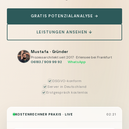
ab
ca.
GRATIS POTENZIALANALYSE →
2.500
Euro
LEISTUNGEN ANSEHEN ↓
einmalig,
laufend
250
Mustafa · Gründer
Prozessarchitekt seit 2017 · Erlensee bei Frankfurt
bis
06183 / 909 99 92
·
WhatsApp
700
Euro
DSGVO-konform
pro
Server in Deutschland
Monat
Erstgespräch kostenlos
—
nur
Organisation
KOSTENRECHNER PRAXIS · LIVE
02:21
und
Kommunikation,