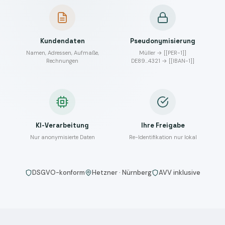
Kundendaten
Pseudonymisierung
Namen, Adressen, Aufmaße,
Müller → [[PER-1]]
Rechnungen
DE89…4321 → [[IBAN-1]]
KI-Verarbeitung
Ihre Freigabe
Nur anonymisierte Daten
Re-Identifikation nur lokal
DSGVO-konform
Hetzner · Nürnberg
AVV inklusive