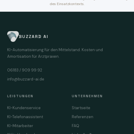
des Einsatzkontexts.
BUZZARD AI
KI-Automatisierung für den Mittelstand. Kosten und
Amortisation für Arztpraxen.
06183 / 909 99 92
info@buzzard-ai.de
LEISTUNGEN
UNTERNEHMEN
KI-Kundenservice
Startseite
KI-Telefonassistent
Referenzen
KI-Mitarbeiter
FAQ