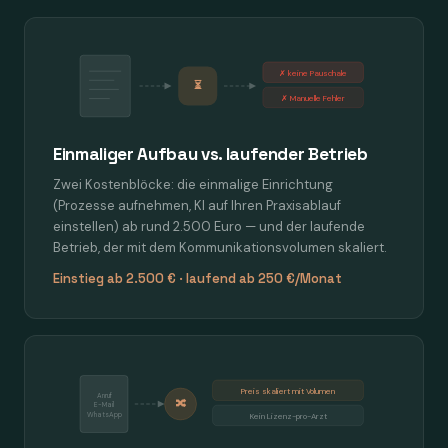
✗ keine Pauschale
⏳
✗ Manuelle Fehler
Einmaliger Aufbau vs. laufender Betrieb
Zwei Kostenblöcke: die einmalige Einrichtung
(Prozesse aufnehmen, KI auf Ihren Praxisablauf
einstellen) ab rund 2.500 Euro — und der laufende
Betrieb, der mit dem Kommunikationsvolumen skaliert.
Einstieg ab 2.500 € · laufend ab 250 €/Monat
Preis skaliert mit Volumen
Anruf
🔀
E-Mail
WhatsApp
Kein Lizenz-pro-Arzt