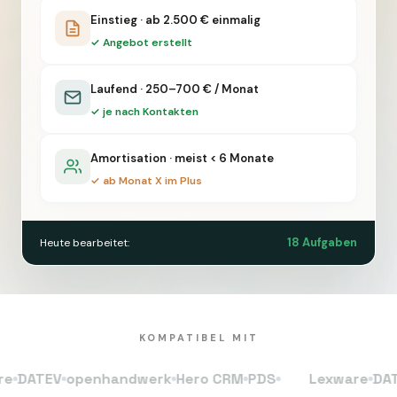
Einstieg · ab 2.500 € einmalig
keine
✓ Angebot erstellt
medizinischen
Entscheidungen
Laufend · 250–700 € / Monat
✓ je nach Kontakten
Amortisation · meist < 6 Monate
✓ ab Monat X im Plus
18 Aufgaben
Heute bearbeitet:
KOMPATIBEL MIT
ATEV
openhandwerk
Hero CRM
PDS
Lexware
DATEV
o