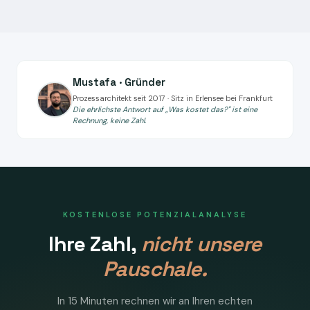
Mustafa · Gründer
Prozessarchitekt seit 2017 · Sitz in Erlensee bei Frankfurt
Die ehrlichste Antwort auf „Was kostet das?" ist eine
Rechnung, keine Zahl.
KOSTENLOSE POTENZIALANALYSE
Ihre Zahl,
nicht unsere
Pauschale.
In 15 Minuten rechnen wir an Ihren echten