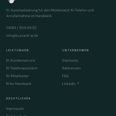
KI-Automatisierung für den Mittelstand. KI-Telefon und
Anrufannahme im Handwerk.
06183 / 909 99 92
info@buzzard-ai.de
LEISTUNGEN
UNTERNEHMEN
KI-Kundenservice
Startseite
KI-Telefonassistent
Referenzen
KI-Mitarbeiter
FAQ
KI für Handwerk
LinkedIn ↗
RECHTLICHES
Impressum