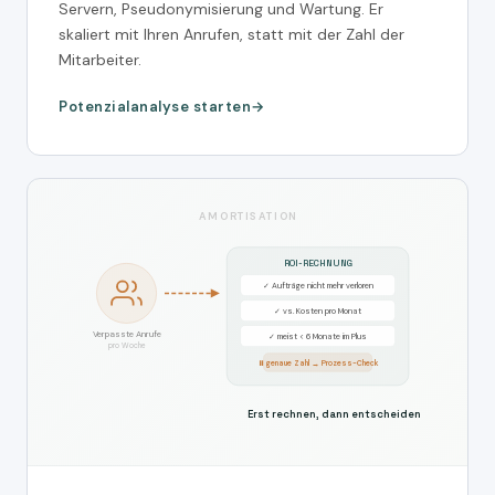
Servern, Pseudonymisierung und Wartung. Er
skaliert mit Ihren Anrufen, statt mit der Zahl der
Mitarbeiter.
Potenzialanalyse starten
AMORTISATION
ROI-RECHNUNG
✓ Aufträge nicht mehr verloren
✓ vs. Kosten pro Monat
Verpasste Anrufe
✓ meist < 6 Monate im Plus
pro Woche
⏸ genaue Zahl → Prozess-Check
Erst rechnen, dann entscheiden