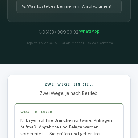
📞 Was kostet es bei meinem Anrufvolumen?
WhatsApp
·
06183 / 909 99 92
Projekte ab 2.500 € · ROI ab Monat 1 · DSGVO-konform
ZWEI WEGE. EIN ZIEL.
Zwei Wege, je nach Betrieb.
WEG 1 · KI-LAYER
KI-Layer auf Ihre Branchensoftware: Anfragen,
Aufmaß, Angebote und Belege werden
vorbereitet — Sie prüfen und geben frei.