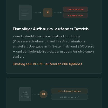
✗ keine Pauschale
⏳
✗ Manuelle Fehler
Einmaliger Aufbau vs. laufender Betrieb
Zwei Kostenblöcke: die einmalige Einrichtung
(Prozesse aufnehmen, KI auf Ihre Anrufsituationen
einstellen, Übergabe in Ihr System) ab rund 2.500 Euro
— und der laufende Betrieb, der mit dem Anrufvolumen
skaliert.
Einstieg ab 2.500 € · laufend ab 250 €/Monat
Preis skaliert mit Volumen
Anruf
🔀
E-Mail
WhatsApp
Kein Lizenz-pro-Kopf