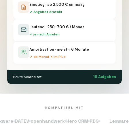
Einstieg · ab 2.500 € einmalig
✓ Angebot erstellt
Laufend · 250–700 € / Monat
✓ je nach Anrufen
Amortisation · meist < 6 Monate
✓ ab Monat X im Plus
18 Aufgaben
Heute bearbeitet:
KOMPATIBEL MIT
e
DATEV
openhandwerk
Hero CRM
PDS
Lexware
DAT