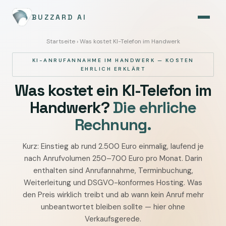
BUZZARD AI
Startseite
› Was kostet KI-Telefon im Handwerk
KI-ANRUFANNAHME IM HANDWERK — KOSTEN
EHRLICH ERKLÄRT
Was kostet ein KI-Telefon im
Handwerk?
Die ehrliche
Rechnung.
Kurz: Einstieg ab rund 2.500 Euro einmalig, laufend je
Was
nach Anrufvolumen 250–700 Euro pro Monat. Darin
kostet
enthalten sind Anrufannahme, Terminbuchung,
ein
Weiterleitung und DSGVO-konformes Hosting. Was
KI-
den Preis wirklich treibt und ab wann kein Anruf mehr
Telefon
unbeantwortet bleiben sollte — hier ohne
im
Verkaufsgerede.