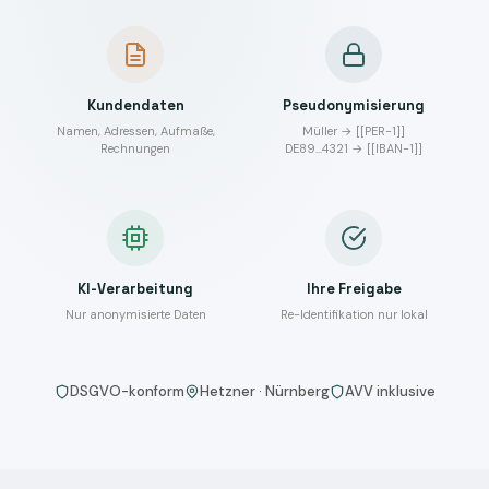
Kundendaten
Pseudonymisierung
Namen, Adressen, Aufmaße,
Müller → [[PER-1]]
Rechnungen
DE89…4321 → [[IBAN-1]]
KI-Verarbeitung
Ihre Freigabe
Nur anonymisierte Daten
Re-Identifikation nur lokal
DSGVO-konform
Hetzner · Nürnberg
AVV inklusive