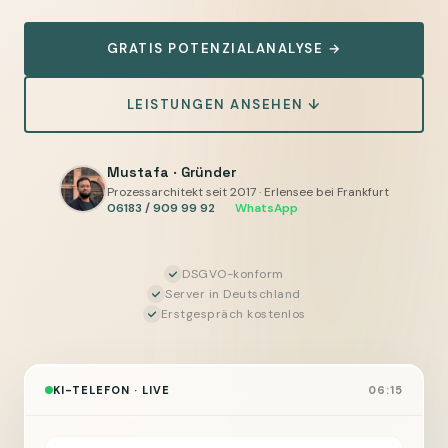
Handwerk:
Einstieg
GRATIS POTENZIALANALYSE →
ab
ca.
LEISTUNGEN ANSEHEN ↓
2.500
Euro
einmalig,
Mustafa · Gründer
Prozessarchitekt seit 2017 · Erlensee bei Frankfurt
laufend
06183 / 909 99 92
·
WhatsApp
250
bis
700
DSGVO-konform
Server in Deutschland
Euro
Erstgespräch kostenlos
pro
Monat
je
KI-TELEFON · LIVE
06:15
nach
Anrufvolumen