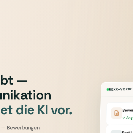
ibt —
REXX-VORBER
nikation
et die KI vor.
Bewer
✓ Ang
ng — Bewerbungen
Profil