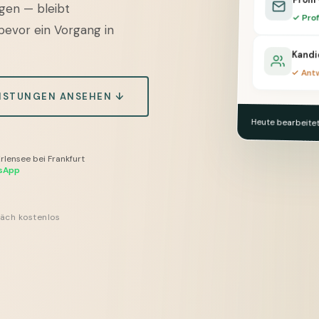
egen — bleibt
✓ Prof
bevor ein Vorgang in
Kandi
✓ Antw
ISTUNGEN ANSEHEN ↓
Heute bearbeitet
Erlensee bei Frankfurt
sApp
äch kostenlos