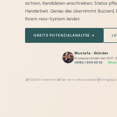
systems
sichten, Kandidaten anschreiben, Status pfl
automatisieren
Handarbeit. Genau das übernimmt Buzzard, 
—
Ihrem rexx-System landet.
Bewerber-
Kommunikation,
GRATIS POTENZIALANALYSE →
LE
Dokumente
und
Status
Mustafa · Gründer
KI-
Prozessarchitekt seit 2017 · 
06183 / 909 99 92
·
What
vorbereitet,
Sie
geben
DSGVO-konform
Server in Deutschland
Erstgespr
frei