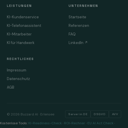
LEISTUNGEN
UNTERNEHMEN
KI-Kundenservice
Startseite
KI-Telefonassistent
Referenzen
KI-Mitarbeiter
FAQ
KI für Handwerk
LinkedIn ↗
RECHTLICHES
Impressum
Datenschutz
AGB
© 2026 Buzzard AI · Erlensee
Server in DE
DSGVO
AVV
Kostenlose Tools:
KI-Readiness-Check
·
ROI-Rechner
·
EU AI Act Check
·