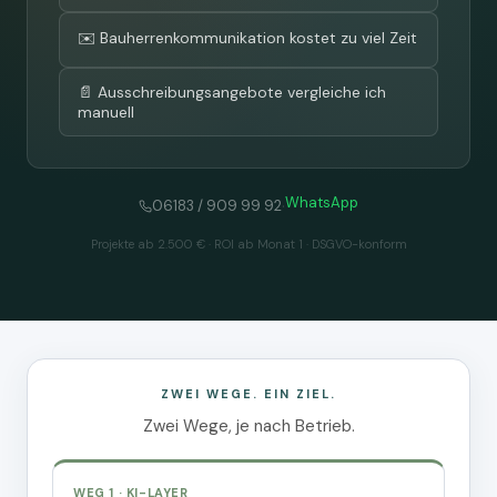
✉️ Bauherrenkommunikation kostet zu viel Zeit
📄 Ausschreibungsangebote vergleiche ich
manuell
WhatsApp
·
06183 / 909 99 92
Projekte ab 2.500 € · ROI ab Monat 1 · DSGVO-konform
ZWEI WEGE. EIN ZIEL.
Zwei Wege, je nach Betrieb.
WEG 1 · KI-LAYER