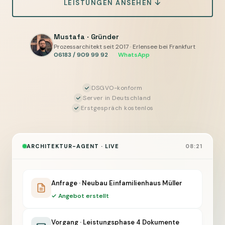
LEISTUNGEN ANSEHEN ↓
Bauherrenkommunikation
automatisch
vorbereiten,
Mustafa · Gründer
Sie
Prozessarchitekt seit 2017 · Erlensee bei Frankfurt
06183 / 909 99 92
·
WhatsApp
geben
frei
DSGVO-konform
Server in Deutschland
Erstgespräch kostenlos
ARCHITEKTUR-AGENT · LIVE
08:21
Anfrage · Neubau Einfamilienhaus Müller
✓ Angebot erstellt
Vorgang · Leistungsphase 4 Dokumente