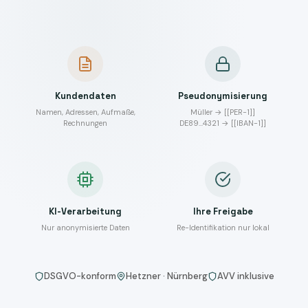
Kundendaten
Pseudonymisierung
Namen, Adressen, Aufmaße,
Müller → [[PER-1]]
Rechnungen
DE89…4321 → [[IBAN-1]]
KI-Verarbeitung
Ihre Freigabe
Nur anonymisierte Daten
Re-Identifikation nur lokal
DSGVO-konform
Hetzner · Nürnberg
AVV inklusive