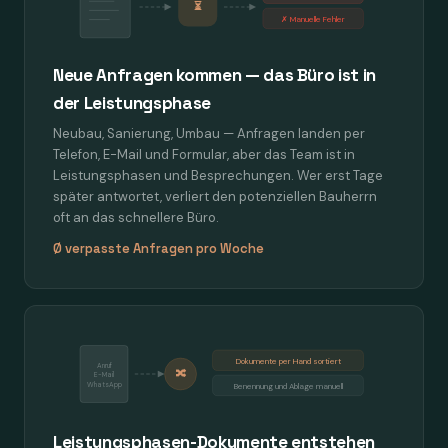
⏳
✗ Manuelle Fehler
Neue Anfragen kommen — das Büro ist in
der Leistungsphase
Neubau, Sanierung, Umbau — Anfragen landen per
Telefon, E-Mail und Formular, aber das Team ist in
Leistungsphasen und Besprechungen. Wer erst Tage
später antwortet, verliert den potenziellen Bauherrn
oft an das schnellere Büro.
Ø verpasste Anfragen pro Woche
Dokumente per Hand sortiert
Anruf
🔀
E-Mail
WhatsApp
Benennung und Ablage manuell
Leistungsphasen-Dokumente entstehen