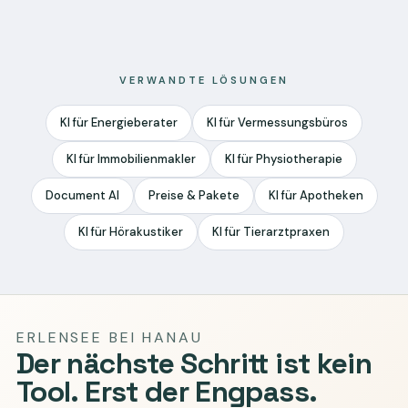
VERWANDTE LÖSUNGEN
KI für Energieberater
KI für Vermessungsbüros
KI für Immobilienmakler
KI für Physiotherapie
Document AI
Preise & Pakete
KI für Apotheken
KI für Hörakustiker
KI für Tierarztpraxen
ERLENSEE BEI HANAU
Der nächste Schritt ist kein
Tool. Erst der Engpass.