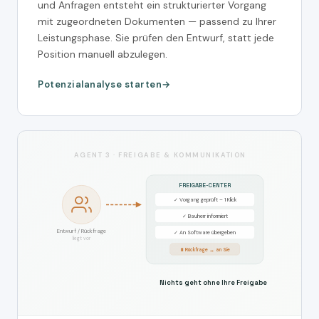
und Anfragen entsteht ein strukturierter Vorgang
mit zugeordneten Dokumenten — passend zu Ihrer
Leistungsphase. Sie prüfen den Entwurf, statt jede
Position manuell abzulegen.
Potenzialanalyse starten
AGENT 3 · FREIGABE & KOMMUNIKATION
FREIGABE-CENTER
✓ Vorgang geprüft – 1 Klick
✓ Bauherr informiert
Entwurf / Rückfrage
✓ An Software übergeben
liegt vor
⏸ Rückfrage → an Sie
Nichts geht ohne Ihre Freigabe