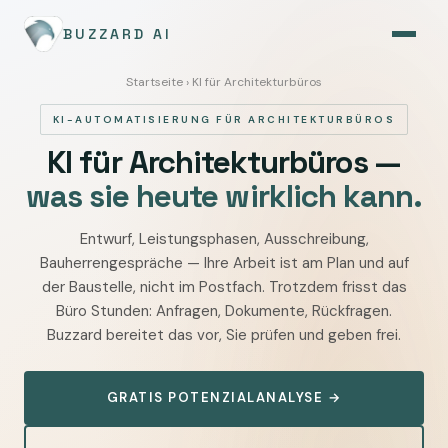
BUZZARD AI
Startseite
› KI für Architekturbüros
KI-AUTOMATISIERUNG FÜR ARCHITEKTURBÜROS
KI für Architekturbüros —
was sie heute wirklich kann.
Entwurf, Leistungsphasen, Ausschreibung,
KI
Bauherrengespräche — Ihre Arbeit ist am Plan und auf
für
der Baustelle, nicht im Postfach. Trotzdem frisst das
Architekturbüros
Büro Stunden: Anfragen, Dokumente, Rückfragen.
—
Buzzard bereitet das vor, Sie prüfen und geben frei.
Anfragen,
Leistungsphasen,
GRATIS POTENZIALANALYSE →
Ausschreibung
und