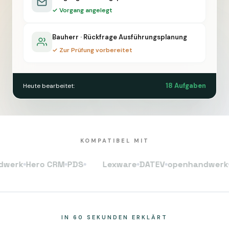
✓ Vorgang angelegt
Bauherr · Rückfrage Ausführungsplanung
✓ Zur Prüfung vorbereitet
18 Aufgaben
Heute bearbeitet:
KOMPATIBEL MIT
k
Hero CRM
PDS
Lexware
DATEV
openhandwerk
Her
IN 60 SEKUNDEN ERKLÄRT