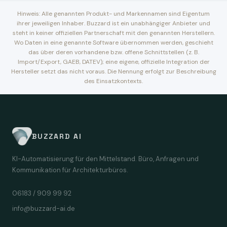
Hinweis: Alle genannten Produkt- und Markennamen sind Eigentum
ihrer jeweiligen Inhaber. Buzzard ist ein unabhängiger Anbieter und
steht in keiner offiziellen Partnerschaft mit den genannten Herstellern.
Wo Daten in eine genannte Software übernommen werden, geschieht
das über deren vorhandene bzw. offene Schnittstellen (z. B.
Import/Export, GAEB, DATEV); eine eigene, offizielle Integration der
Hersteller setzt das nicht voraus. Die Nennung erfolgt zur Beschreibung
des Einsatzkontexts.
BUZZARD AI
KI-Automatisierung für den Mittelstand. Büro, Anfragen und
Kommunikation für Architekturbüros.
06183 / 909 99 92
info@buzzard-ai.de