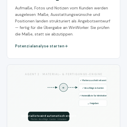
Aufmaße, Fotos und Notizen vom Kunden werden
ausgelesen: Maße, Ausstattungswünsche und
Positionen landen strukturiert als Angebotsentwurf
— fertig für die Übergabe an WinWorker. Sie prüfen
die Maße, statt sie abzutippen.
Potenzialanalyse starten
AGENT 2 · MATERIAL- & FERTIGUNGS-ENGINE
✓ Plattenzuschnitt erkannt
KI
✓ Beschläge & Kanten
✓ Materialliste für WinWorker
→ Freigeben
Materialliste wird automatisch erstellt
Platten · Beschläge · Kanten · Scharniere