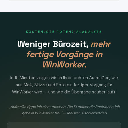
KOSTENLOSE POTENZIALANALYSE
Weniger Bürozeit,
mehr
fertige Vorgänge in
WinWorker.
In 15 Minuten zeigen wir an Ihren echten Aufmaßen, wie
aus Maß, Skizze und Foto ein fertiger Vorgang für
WinWorker wird — und wie die Übergabe sauber läuft.
„Aufmaße tippe ich nicht mehr ab. Die KI macht die Positionen, ich
gebe in WinWorker frei." — Meister, Tischlerbetrieb