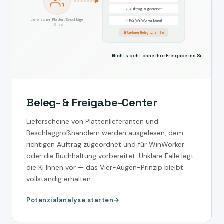
✓ Auftrag zugeordnet
Lieferschein Platten/Beschläge
✓ Für WinWorker bereit
trifft ein
⏸ Unklarer Beleg → an Sie
Nichts geht ohne Ihre Freigabe ins System
Beleg- & Freigabe-Center
Lieferscheine von Plattenlieferanten und
Beschlaggroßhändlern werden ausgelesen, dem
richtigen Auftrag zugeordnet und für WinWorker
oder die Buchhaltung vorbereitet. Unklare Fälle legt
die KI Ihnen vor — das Vier-Augen-Prinzip bleibt
vollständig erhalten.
Potenzialanalyse starten