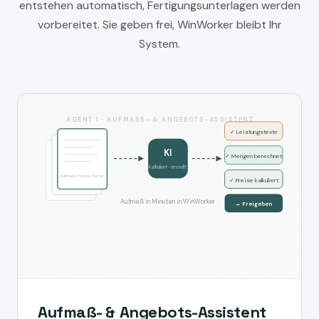
entstehen automatisch, Fertigungsunterlagen werden
vorbereitet. Sie geben frei, WinWorker bleibt Ihr
System.
AGENT 1 · AUFMASS- & ANGEBOTS-ASSISTENT
✓ Leistungstexte
KI
✓ Mengen berechnet
kalkuliert · erstellt
Aufmaß, Fotos, Daten
✓ Preise kalkuliert
Aufmaß in Minuten in WinWorker
→ Freigeben
Aufmaß- & Angebots-Assistent