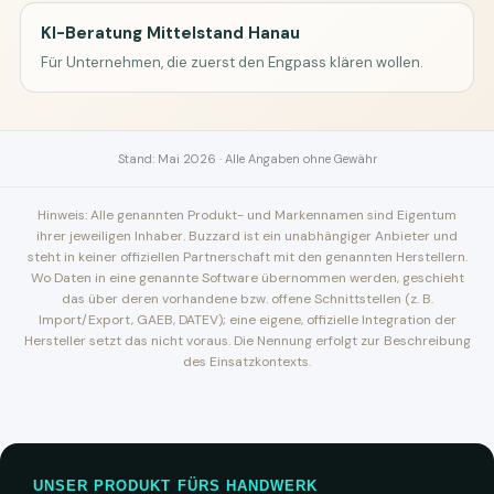
KI-Beratung Mittelstand Hanau
Für Unternehmen, die zuerst den Engpass klären wollen.
Stand: Mai 2026 · Alle Angaben ohne Gewähr
Hinweis: Alle genannten Produkt- und Markennamen sind Eigentum
ihrer jeweiligen Inhaber. Buzzard ist ein unabhängiger Anbieter und
steht in keiner offiziellen Partnerschaft mit den genannten Herstellern.
Wo Daten in eine genannte Software übernommen werden, geschieht
das über deren vorhandene bzw. offene Schnittstellen (z. B.
Import/Export, GAEB, DATEV); eine eigene, offizielle Integration der
Hersteller setzt das nicht voraus. Die Nennung erfolgt zur Beschreibung
des Einsatzkontexts.
UNSER PRODUKT FÜRS HANDWERK