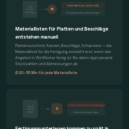
Materialliste per Hand erstellt
Anruf
🔀
E-Mail
WhatsApp
Fertigung wartet auf Unterlagen
Materiallisten für Platten und Beschläge
entstehen manuell
Plattenzuschnitt, Kanten, Beschläge, Scharniere — die
Materialliste für die Fertigung entsteht erst, wenn das
Angebot in WinWorker fertig ist. Bis dahin tippt jemand
Stückzahlen und Abmessungen ab.
Ø 20–35 Min für jede Materialliste
✗ Werkstatt wartet auf Unterlagen
Aufmaß
📄
Aufmaß
Aufmaß
Liefertermin rückt näher
Fertigungsunterlagen kommen zu spät in