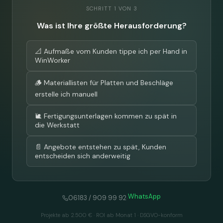
SCHRITT 1 VON 3
Was ist Ihre größte Herausforderung?
📐 Aufmaße vom Kunden tippe ich per Hand in
WinWorker
🪵 Materiallisten für Platten und Beschläge
erstelle ich manuell
🐌 Fertigungsunterlagen kommen zu spät in
die Werkstatt
📄 Angebote entstehen zu spät, Kunden
entscheiden sich anderweitig
WhatsApp
·
06183 / 909 99 92
Projekte ab 2.500 € · ROI ab Monat 1 · DSGVO-konform