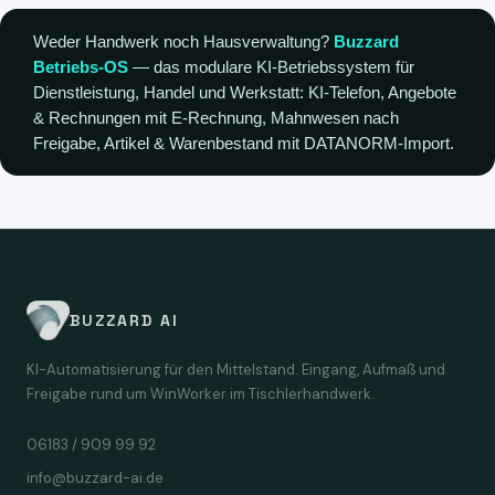
Weder Handwerk noch Hausverwaltung?
Buzzard
Betriebs-OS
— das modulare KI-Betriebssystem für
Dienstleistung, Handel und Werkstatt: KI-Telefon, Angebote
& Rechnungen mit E-Rechnung, Mahnwesen nach
Freigabe, Artikel & Warenbestand mit DATANORM-Import.
BUZZARD AI
KI-Automatisierung für den Mittelstand. Eingang, Aufmaß und
Freigabe rund um WinWorker im Tischlerhandwerk.
06183 / 909 99 92
info@buzzard-ai.de