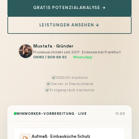
—
GRATIS POTENZIALANALYSE →
Aufmaße,
Angebote
LEISTUNGEN ANSEHEN ↓
und
Fertigungsunterlagen
für
Mustafa · Gründer
WinWorker
Prozessarchitekt seit 2017 · Erlensee bei Frankfurt
06183 / 909 99 92
·
WhatsApp
vorbereiten,
Sie
geben
DSGVO-konform
Server in Deutschland
frei
Erstgespräch kostenlos
WINWORKER-VORBEREITUNG · LIVE
11:20
Aufmaß · Einbauküche Schulz