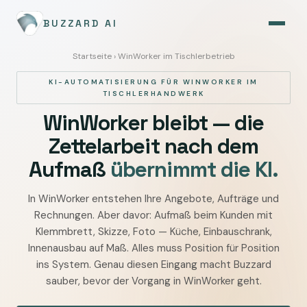
BUZZARD AI
Startseite
› WinWorker im Tischlerbetrieb
KI-AUTOMATISIERUNG FÜR WINWORKER IM
TISCHLERHANDWERK
WinWorker bleibt — die
Zettelarbeit nach dem
Aufmaß
übernimmt die KI.
In WinWorker entstehen Ihre Angebote, Aufträge und
WinWorker
Rechnungen. Aber davor: Aufmaß beim Kunden mit
im
Klemmbrett, Skizze, Foto — Küche, Einbauschrank,
Tischlerbetrieb
Innenausbau auf Maß. Alles muss Position für Position
mit
ins System. Genau diesen Eingang macht Buzzard
KI
sauber, bevor der Vorgang in WinWorker geht.
automatisieren