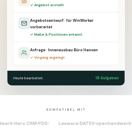
✓ Angebot erstellt
Angebotsentwurf · für WinWorker
vorbereitet
✓ Maße & Positionen erkannt
Anfrage · Innenausbau Büro Hansen
✓ Vorgang angelegt
18 Aufgaben
Heute bearbeitet:
KOMPATIBEL MIT
k
Hero CRM
PDS
Lexware
DATEV
openhandwerk
Hero