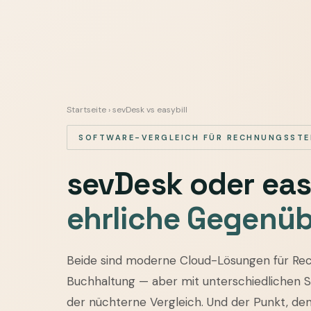
Startseite
› sevDesk vs easybill
SOFTWARE-VERGLEICH FÜR RECHNUNGSSTE
sevDesk oder eas
ehrliche Gegenüb
sevDesk
Beide sind moderne Cloud-Lösungen für Re
vs
Buchhaltung — aber mit unterschiedlichen 
easybill
der nüchterne Vergleich. Und der Punkt, den