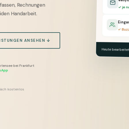
rfassen, Rechnungen
✓ je n
eiden Handarbeit.
Eingan
✓ Buzz
ISTUNGEN ANSEHEN ↓
Heute bearbeitet
Erlensee bei Frankfurt
sApp
äch kostenlos