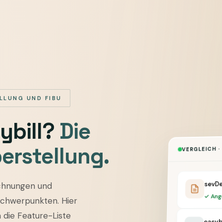
LLUNG UND FIBU
ybill?
Die
erstellung.
VERGLEICH · 
sevDe
chnungen und
✓ Ang
Schwerpunkten. Hier
 die Feature-Liste
easybi