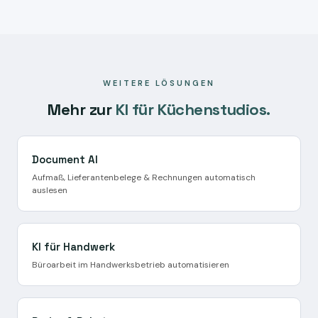
Seriöse Anbieter zeigen konkrete Ergebnisse statt
Pilotbetrieb mit echten Vorgängen.
Buzzwords, nennen Preise transparent, erklären das
Datenschutzkonzept und setzen auf
Human-in-the-
Loop: Ihre Freigabe bei jedem Vorgang
. Fragen Sie
gezielt: Welche Daten verlassen Deutschland? Wer gibt
WEITERE LÖSUNGEN
die Dokumente frei? Wie läuft der Pilotbetrieb ab?
Mehr zur
KI für Küchenstudios.
Document AI
Aufmaß, Lieferantenbelege & Rechnungen automatisch
auslesen
KI für Handwerk
Büroarbeit im Handwerksbetrieb automatisieren