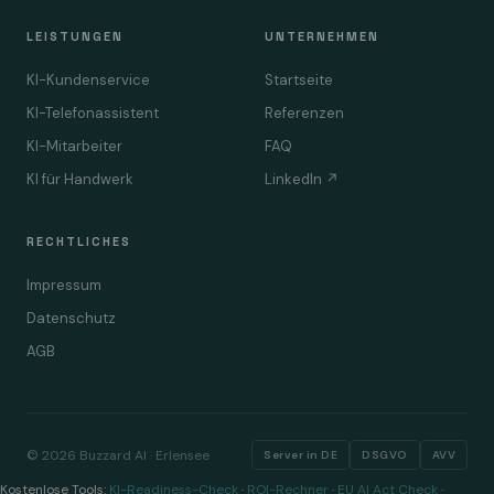
LEISTUNGEN
UNTERNEHMEN
KI-Kundenservice
Startseite
KI-Telefonassistent
Referenzen
KI-Mitarbeiter
FAQ
KI für Handwerk
LinkedIn ↗
RECHTLICHES
Impressum
Datenschutz
AGB
© 2026 Buzzard AI · Erlensee
Server in DE
DSGVO
AVV
Kostenlose Tools:
KI-Readiness-Check
·
ROI-Rechner
·
EU AI Act Check
·