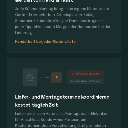
werden von Hand erfasst
Jede Küchenplanung bringt eine eigene Materialliste:
Geräte, Frontenfarben, Arbeitsplatten, Spüle,
Scharniere, Zubehör. Alles per Hand übertragen —
jeder Tippfehler kostet Marge oder Nacharbeit bei der
Lieferung.
Handarbeit bei jeder Materialliste
✗ Termine ohne Übersicht
Liefert.
📄
Montage
Termin
Überschneidungen & Absagen
Liefer- und Montagetermine koordinieren
kostet täglich Zeit
Liefertermin vom Hersteller, Montageteam, Elektriker
für Anschluss, Kunde — vier Parteien, ein
Küchentermin. Jede Verschiebung läuft per Telefon