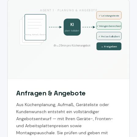
AGENT 1 · PLANUNG & ANGEBOTE
✓ Leistungstexte
KI
✓ Mengen berechnet
plant · kalkuliert
Planung, Aufmaß, Geräte
✓ Preise kalkuliert
4h→25min pro Küchenangebot
→ Freigeben
Anfragen & Angebote
Aus Küchenplanung, Aufmaß, Geräteliste oder
Kundenwunsch entsteht ein vollständiger
Angebotsentwurf — mit Ihren Geräte-, Fronten-
und Arbeitsplattenpreisen sowie
Montagepauschale. Sie prüfen und geben mit