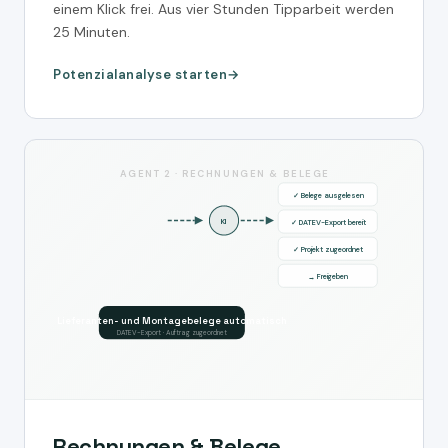
einem Klick frei. Aus vier Stunden Tipparbeit werden
25 Minuten.
Potenzialanalyse starten
AGENT 2 · RECHNUNGEN & BELEGE
✓ Belege ausgelesen
KI
✓ DATEV-Export bereit
✓ Projekt zugeordnet
→ Freigeben
Lieferanten- und Montagebelege automatisch
DATEV-Export · Auftrag zugeordnet
Rechnungen & Belege