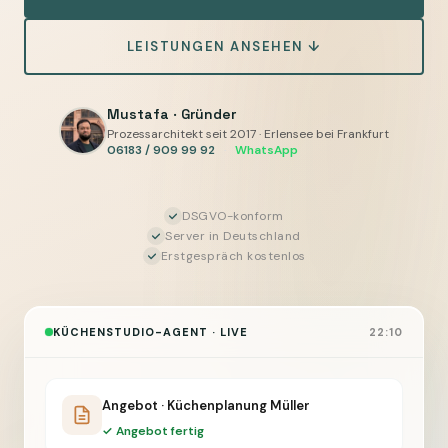
und
LEISTUNGEN ANSEHEN ↓
Termine
automatisieren
mit
Mustafa · Gründer
Human-
Prozessarchitekt seit 2017 · Erlensee bei Frankfurt
06183 / 909 99 92
·
WhatsApp
in-
the-
Loop
DSGVO-konform
Server in Deutschland
Erstgespräch kostenlos
KÜCHENSTUDIO-AGENT · LIVE
22:10
Angebot · Küchenplanung Müller
✓ Angebot fertig