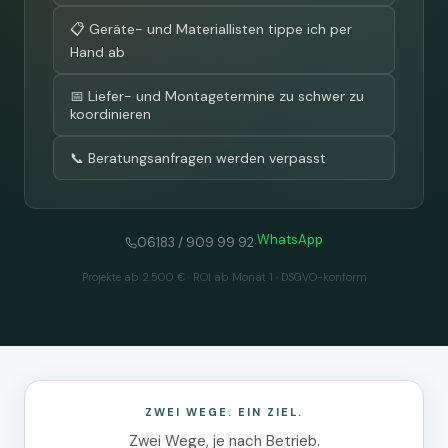
📋 Geräte- und Materiallisten tippe ich per
Hand ab
📅 Liefer- und Montagetermine zu schwer zu
koordinieren
📞 Beratungsanfragen werden verpasst
WhatsApp
·
06183 / 909 99 92
Projekte ab 2.500 € · ROI ab Monat 1 · DSGVO-konform
ZWEI WEGE. EIN ZIEL.
Zwei Wege, je nach Betrieb.