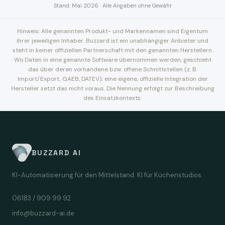
Stand: Mai 2026 · Alle Angaben ohne Gewähr
Hinweis: Alle genannten Produkt- und Markennamen sind Eigentum
ihrer jeweiligen Inhaber. Buzzard ist ein unabhängiger Anbieter und
steht in keiner offiziellen Partnerschaft mit den genannten Herstellern.
Wo Daten in eine genannte Software übernommen werden, geschieht
das über deren vorhandene bzw. offene Schnittstellen (z. B.
Import/Export, GAEB, DATEV); eine eigene, offizielle Integration der
Hersteller setzt das nicht voraus. Die Nennung erfolgt zur Beschreibung
des Einsatzkontexts.
BUZZARD AI
KI-Automatisierung für den Mittelstand. KI für Küchenstudios.
06183 / 909 99 92
info@buzzard-ai.de