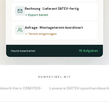
Rechnung · Lieferant DATEV-fertig
✓ Export bereit
Anfrage · Montagetermin koordiniert
✓ Termin eingetragen
18 Aufgaben
Heute bearbeitet:
KOMPATIBEL MIT
k
Hero CRM
PDS
Lexware
DATEV
openhandwerk
Her