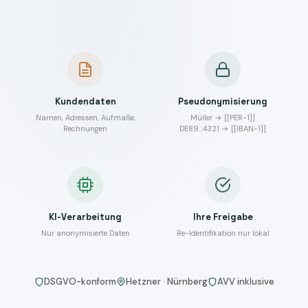
Kundendaten
Pseudonymisierung
Namen, Adressen, Aufmaße,
Müller → [[PER-1]]
Rechnungen
DE89…4321 → [[IBAN-1]]
KI-Verarbeitung
Ihre Freigabe
Nur anonymisierte Daten
Re-Identifikation nur lokal
DSGVO-konform
Hetzner · Nürnberg
AVV inklusive