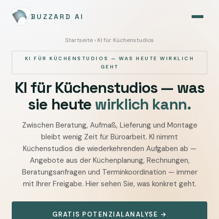
BUZZARD AI
Startseite
› KI für Küchenstudios
KI FÜR KÜCHENSTUDIOS — WAS HEUTE WIRKLICH
GEHT
KI für Küchenstudios — was
sie heute
wirklich kann.
Zwischen Beratung, Aufmaß, Lieferung und Montage
KI
bleibt wenig Zeit für Büroarbeit. KI nimmt
für
Küchenstudios die wiederkehrenden Aufgaben ab —
Küchenstudios
Angebote aus der Küchenplanung, Rechnungen,
—
Beratungsanfragen und Terminkoordination — immer
Angebote
mit Ihrer Freigabe. Hier sehen Sie, was konkret geht.
aus
Küchenplanung,
GRATIS POTENZIALANALYSE →
Rechnungen