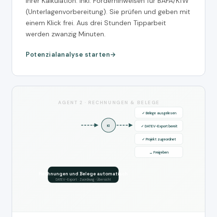
Ihrer Kalkulation. Inkl. Förderhinweisen für BAFA/KfW
(Unterlagenvorbereitung). Sie prüfen und geben mit
einem Klick frei. Aus drei Stunden Tipparbeit
werden zwanzig Minuten.
Potenzialanalyse starten
AGENT 2 · RECHNUNGEN & BELEGE
✓ Belege ausgelesen
KI
✓ DATEV-Export bereit
✓ Projekt zugeordnet
→ Freigeben
Rechnungen und Belege automatisch
DATEV-Export · Zuordnung · Übersicht