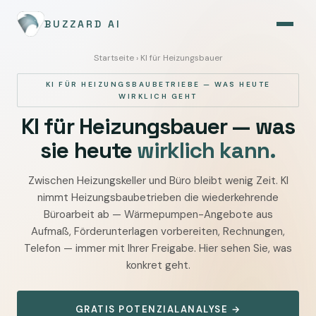
BUZZARD AI
Startseite
› KI für Heizungsbauer
KI FÜR HEIZUNGSBAUBETRIEBE — WAS HEUTE
WIRKLICH GEHT
KI für Heizungsbauer — was
sie heute
wirklich kann.
Zwischen Heizungskeller und Büro bleibt wenig Zeit. KI
KI
nimmt Heizungsbaubetrieben die wiederkehrende
für
Büroarbeit ab — Wärmepumpen-Angebote aus
Heizungsbaubetriebe
Aufmaß, Förderunterlagen vorbereiten, Rechnungen,
—
Telefon — immer mit Ihrer Freigabe. Hier sehen Sie, was
Wärmepumpen-
konkret geht.
Angebote,
Förderunterlagen,
GRATIS POTENZIALANALYSE →
Rechnungen