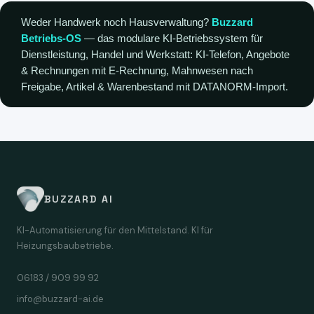
Weder Handwerk noch Hausverwaltung?
Buzzard
Betriebs-OS
— das modulare KI-Betriebssystem für
Dienstleistung, Handel und Werkstatt: KI-Telefon, Angebote
& Rechnungen mit E-Rechnung, Mahnwesen nach
Freigabe, Artikel & Warenbestand mit DATANORM-Import.
BUZZARD AI
KI-Automatisierung für den Mittelstand. KI für
Heizungsbaubetriebe.
06183 / 909 99 92
info@buzzard-ai.de