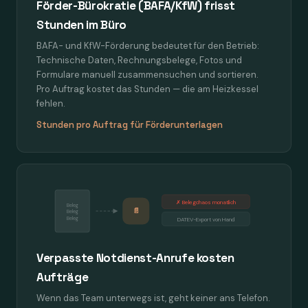
Förder-Bürokratie (BAFA/KfW) frisst
Stunden im Büro
BAFA- und KfW-Förderung bedeutet für den Betrieb:
Technische Daten, Rechnungsbelege, Fotos und
Formulare manuell zusammensuchen und sortieren.
Pro Auftrag kostet das Stunden — die am Heizkessel
fehlen.
Stunden pro Auftrag für Förderunterlagen
✗ Belegchaos monatlich
Beleg
📄
Beleg
Beleg
DATEV-Export von Hand
Verpasste Notdienst-Anrufe kosten
Aufträge
Wenn das Team unterwegs ist, geht keiner ans Telefon.