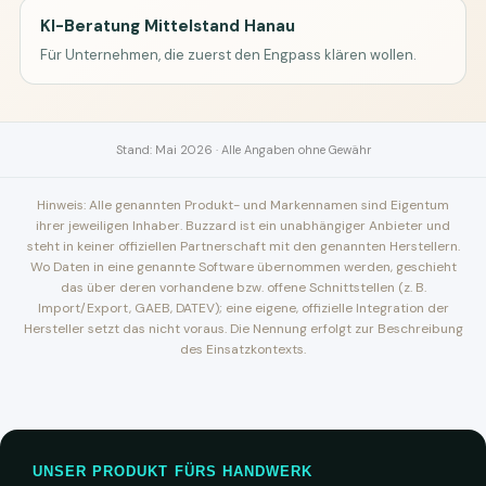
KI-Beratung Mittelstand Hanau
Für Unternehmen, die zuerst den Engpass klären wollen.
Stand: Mai 2026 · Alle Angaben ohne Gewähr
Hinweis: Alle genannten Produkt- und Markennamen sind Eigentum
ihrer jeweiligen Inhaber. Buzzard ist ein unabhängiger Anbieter und
steht in keiner offiziellen Partnerschaft mit den genannten Herstellern.
Wo Daten in eine genannte Software übernommen werden, geschieht
das über deren vorhandene bzw. offene Schnittstellen (z. B.
Import/Export, GAEB, DATEV); eine eigene, offizielle Integration der
Hersteller setzt das nicht voraus. Die Nennung erfolgt zur Beschreibung
des Einsatzkontexts.
UNSER PRODUKT FÜRS HANDWERK