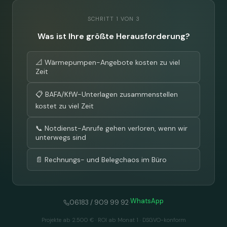
SCHRITT 1 VON 3
Was ist Ihre größte Herausforderung?
📐 Wärmepumpen-Angebote kosten zu viel
Zeit
📋 BAFA/KfW-Unterlagen zusammenstellen
kostet zu viel Zeit
📞 Notdienst-Anrufe gehen verloren, wenn wir
unterwegs sind
📄 Rechnungs- und Belegchaos im Büro
WhatsApp
·
06183 / 909 99 92
Projekte ab 2.500 € · ROI ab Monat 1 · DSGVO-konform