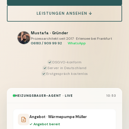
und
LEISTUNGEN ANSEHEN ↓
Telefon
automatisieren
mit
Mustafa · Gründer
Human-
Prozessarchitekt seit 2017 · Erlensee bei Frankfurt
06183 / 909 99 92
·
WhatsApp
in-
the-
Loop
DSGVO-konform
Server in Deutschland
Erstgespräch kostenlos
HEIZUNGSBAUER-AGENT · LIVE
10:53
Angebot · Wärmepumpe Müller
✓ Angebot bereit