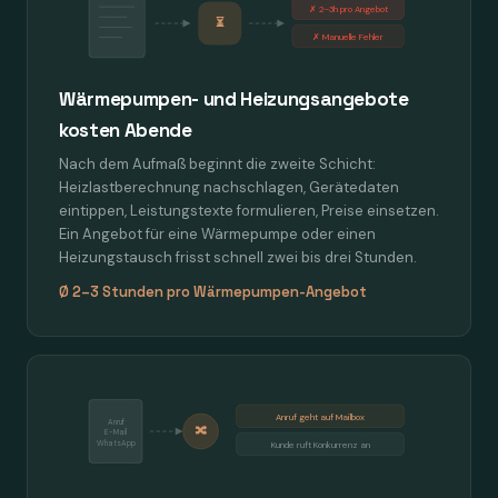
✗ 2–3h pro Angebot
⏳
✗ Manuelle Fehler
Wärmepumpen- und Heizungsangebote
kosten Abende
Nach dem Aufmaß beginnt die zweite Schicht:
Heizlastberechnung nachschlagen, Gerätedaten
eintippen, Leistungstexte formulieren, Preise einsetzen.
Ein Angebot für eine Wärmepumpe oder einen
Heizungstausch frisst schnell zwei bis drei Stunden.
Ø 2–3 Stunden pro Wärmepumpen-Angebot
Anruf geht auf Mailbox
Anruf
🔀
E-Mail
WhatsApp
Kunde ruft Konkurrenz an