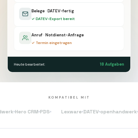
Belege · DATEV-fertig
✓ DATEV-Export bereit
Anruf · Notdienst-Anfrage
✓ Termin eingetragen
18 Aufgaben
Heute bearbeitet:
KOMPATIBEL MIT
k
Hero CRM
PDS
Lexware
DATEV
openhandwerk
Hero