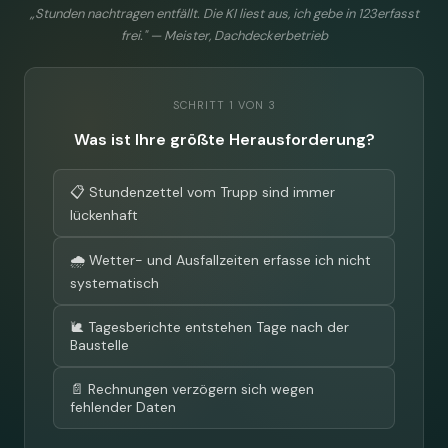
„Stunden nachtragen entfällt. Die KI liest aus, ich gebe in 123erfasst
frei." — Meister, Dachdeckerbetrieb
SCHRITT 1 VON 3
Was ist Ihre größte Herausforderung?
📋 Stundenzettel vom Trupp sind immer
lückenhaft
🌧 Wetter- und Ausfallzeiten erfasse ich nicht
systematisch
🐌 Tagesberichte entstehen Tage nach der
Baustelle
📄 Rechnungen verzögern sich wegen
fehlender Daten