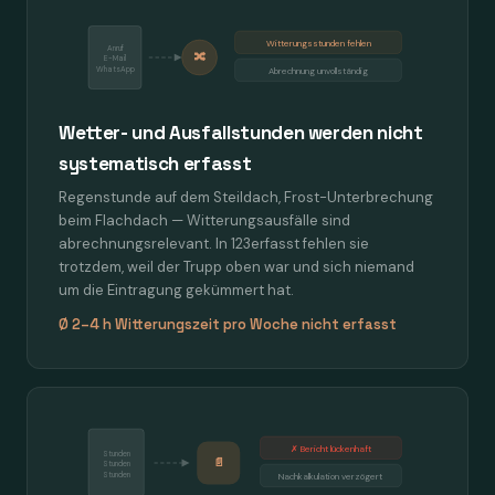
Witterungsstunden fehlen
Anruf
🔀
E-Mail
WhatsApp
Abrechnung unvollständig
Wetter- und Ausfallstunden werden nicht
systematisch erfasst
Regenstunde auf dem Steildach, Frost-Unterbrechung
beim Flachdach — Witterungsausfälle sind
abrechnungsrelevant. In 123erfasst fehlen sie
trotzdem, weil der Trupp oben war und sich niemand
um die Eintragung gekümmert hat.
Ø 2–4 h Witterungszeit pro Woche nicht erfasst
✗ Bericht lückenhaft
Stunden
📄
Stunden
Stunden
Nachkalkulation verzögert