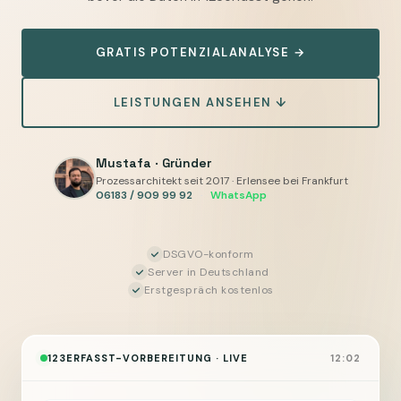
automatisieren
—
GRATIS POTENZIALANALYSE →
Zeiten,
Baustellendaten
LEISTUNGEN ANSEHEN ↓
und
Rechnungsgrundlagen
für
Mustafa · Gründer
123erfasst
Prozessarchitekt seit 2017 · Erlensee bei Frankfurt
06183 / 909 99 92
·
WhatsApp
vorbereiten,
Sie
geben
DSGVO-konform
Server in Deutschland
frei
Erstgespräch kostenlos
123ERFASST-VORBEREITUNG · LIVE
12:02