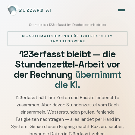
BUZZARD AI
Startseite
› 123erfasst im Dachdeckerbetrieb
KI-AUTOMATISIERUNG FÜR 123ERFASST IM
DACHHANDWERK
123erfasst bleibt — die
Stundenzettel-Arbeit vor
der Rechnung
übernimmt
die KI.
123erfasst hält Ihre Zeiten und Baustellenberichte
123erfasst
zusammen. Aber davor: Stundenzettel vom Dach
im
einsammeln, Wetterstunden prüfen, fehlende
Dachdeckerbetrieb
Tätigkeiten nachtragen — alles landet per Hand im
mit
System. Genau diesen Eingang macht Buzzard sauber,
KI
bevor die Daten in 123erfasst gehen.