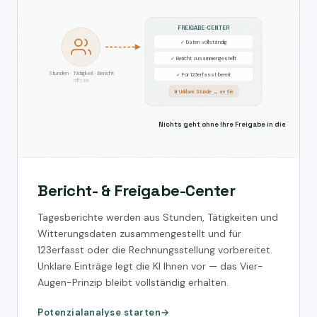
FREIGABE-CENTER
✓ Daten vollständig
✓ Bericht zusammengestellt
Stunden · Tätigkeit · Bericht
✓ Für 123erfasst bereit
trifft ein
⏸ Unklare Stunde → an Sie
Nichts geht ohne Ihre Freigabe in die Abrech
Bericht- & Freigabe-Center
Tagesberichte werden aus Stunden, Tätigkeiten und
Witterungsdaten zusammengestellt und für
123erfasst oder die Rechnungsstellung vorbereitet.
Unklare Einträge legt die KI Ihnen vor — das Vier-
Augen-Prinzip bleibt vollständig erhalten.
Potenzialanalyse starten