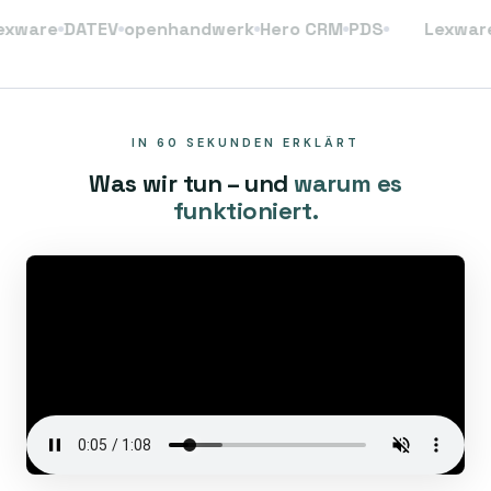
re
DATEV
openhandwerk
Hero CRM
PDS
Lexware
DA
IN 60 SEKUNDEN ERKLÄRT
Was wir tun – und
warum es
funktioniert.