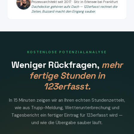
Prozessarchitekt seit 2017 · Sitz in Erlensee bei Frankfurt
Dachdecker gehören aufs Dach — 123erfasst rechnet die
Zeiten, Buzzard macht den Eingang sauber.
KOSTENLOSE POTENZIALANALYSE
Weniger Rückfragen,
mehr
fertige Stunden in
123erfasst.
In 15 Minuten zeigen wir an Ihren echten Stundenzetteln,
wie aus Trupp-Meldung, Wetterunterbrechung und
Tagesbericht ein fertiger Eintrag für 123erfasst wird —
und wie die Übergabe sauber läuft.