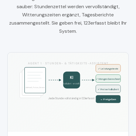
sauber: Stundenzettel werden vervollständigt,
Witterungszeiten ergänzt, Tagesberichte
zusammengestellt. Sie geben frei, 123erfasst bleibt Ihr
System.
AGENT 1 · STUNDEN- & TÄTIGKEITS-ASSISTENT
✓ Leistungstexte
KI
✓ Mengen berechnet
kalkuliert · erstellt
Aufmaß, Fotos, Daten
✓ Preise kalkuliert
Jede Stunde vollständig in 123erfasst
→ Freigeben