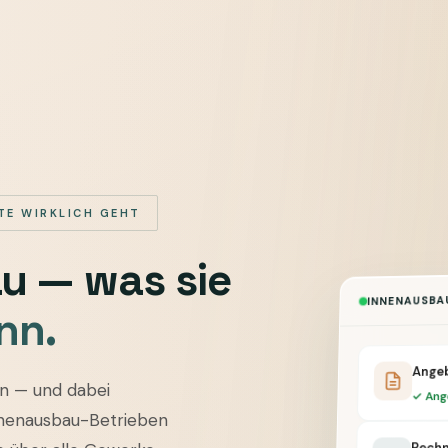
TE WIRKLICH GEHT
au — was sie
INNENAUSBAU
nn.
Angeb
n — und dabei
✓ Ang
nnenausbau-Betrieben
Rechn