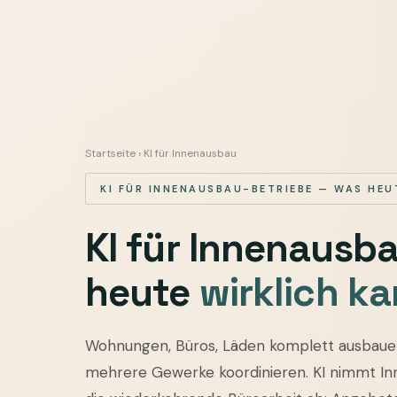
Startseite
› KI für Innenausbau
KI FÜR INNENAUSBAU-BETRIEBE — WAS HEU
KI für Innenausb
heute
wirklich ka
KI
Wohnungen, Büros, Läden komplett ausbaue
für
mehrere Gewerke koordinieren. KI nimmt I
Innenausbau-