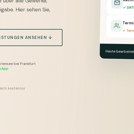
 über alle Gewerke,
✓ DAT
gabe. Hier sehen Sie,
Termi
✓ Ter
ISTUNGEN ANSEHEN ↓
Heute bearbeitet
Erlensee bei Frankfurt
sApp
äch kostenlos