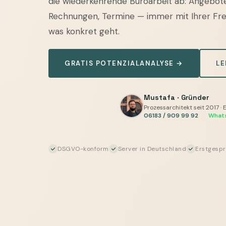
die wiederkehrende Büroarbeit ab: Angebote
Betriebe
Rechnungen, Termine — immer mit Ihrer Frei
—
was konkret geht.
Angebote
für
GRATIS POTENZIALANALYSE →
LE
Komplett-
Ausbauten,
Gewerke-
Mustafa · Gründer
Koordination
Prozessarchitekt seit 2017 · 
06183 / 909 99 92
·
What
und
Rechnungen
automatisieren
DSGVO-konform
Server in Deutschland
Erstgespr
mit
Human-
in-
the-
Loop