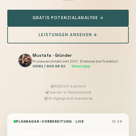
KI
automatisieren
GRATIS POTENZIALANALYSE →
—
Tickets,
LEISTUNGEN ANSEHEN ↓
Wartungsnachweise
und
Statusmeldungen
Mustafa · Gründer
vorbereiten,
Prozessarchitekt seit 2017 · Erlensee bei Frankfurt
06183 / 909 99 92
·
WhatsApp
Sie
geben
frei
DSGVO-konform
Server in Deutschland
Erstgespräch kostenlos
PLANRADAR-VORBEREITUNG · LIVE
19:29