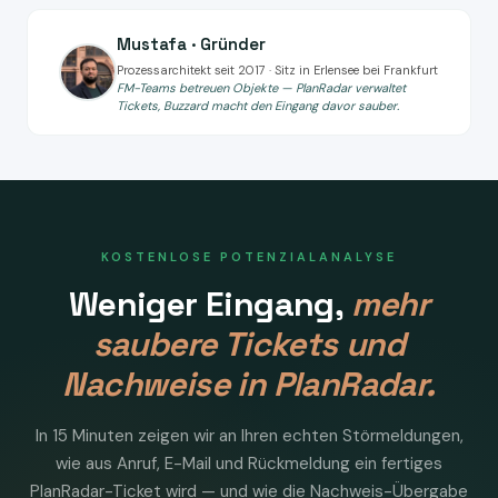
Mustafa · Gründer
Prozessarchitekt seit 2017 · Sitz in Erlensee bei Frankfurt
FM-Teams betreuen Objekte — PlanRadar verwaltet
Tickets, Buzzard macht den Eingang davor sauber.
KOSTENLOSE POTENZIALANALYSE
Weniger Eingang,
mehr
saubere Tickets und
Nachweise in PlanRadar.
In 15 Minuten zeigen wir an Ihren echten Störmeldungen,
wie aus Anruf, E-Mail und Rückmeldung ein fertiges
PlanRadar-Ticket wird — und wie die Nachweis-Übergabe