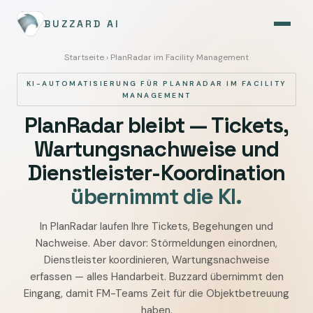
BUZZARD AI
Startseite
› PlanRadar im Facility Management
KI-AUTOMATISIERUNG FÜR PLANRADAR IM FACILITY
MANAGEMENT
PlanRadar bleibt — Tickets,
Wartungsnachweise und
Dienstleister-Koordination
übernimmt die KI.
In PlanRadar laufen Ihre Tickets, Begehungen und
PlanRadar
Nachweise. Aber davor: Störmeldungen einordnen,
im
Dienstleister koordinieren, Wartungsnachweise
Facility
erfassen — alles Handarbeit. Buzzard übernimmt den
Management
Eingang, damit FM-Teams Zeit für die Objektbetreuung
mit
haben.