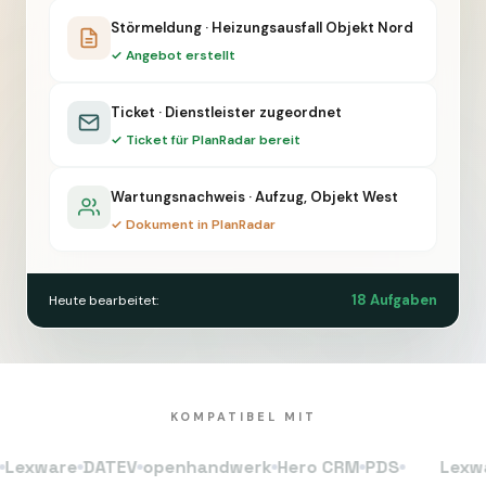
Störmeldung · Heizungsausfall Objekt Nord
✓ Angebot erstellt
Ticket · Dienstleister zugeordnet
✓ Ticket für PlanRadar bereit
Wartungsnachweis · Aufzug, Objekt West
✓ Dokument in PlanRadar
18 Aufgaben
Heute bearbeitet:
KOMPATIBEL MIT
ware
DATEV
openhandwerk
Hero CRM
PDS
Lexware
D