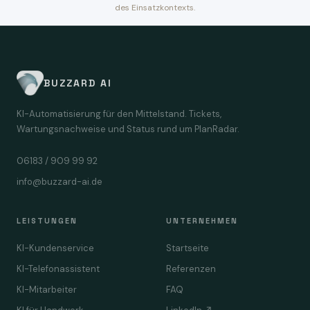
des Einsatzkontexts.
BUZZARD AI
KI-Automatisierung für den Mittelstand. Tickets,
Wartungsnachweise und Status rund um PlanRadar.
06183 / 909 99 92
info@buzzard-ai.de
LEISTUNGEN
UNTERNEHMEN
KI-Kundenservice
Startseite
KI-Telefonassistent
Referenzen
KI-Mitarbeiter
FAQ