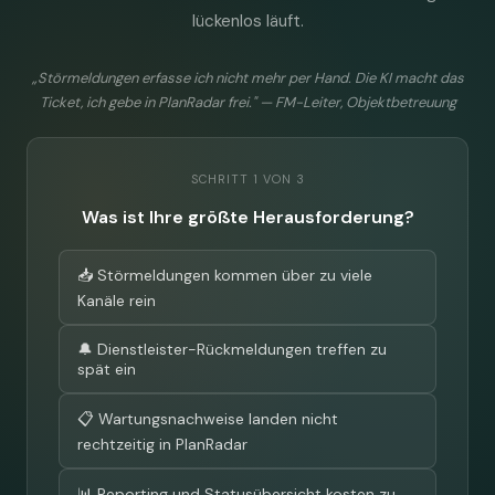
lückenlos läuft.
„Störmeldungen erfasse ich nicht mehr per Hand. Die KI macht das
Ticket, ich gebe in PlanRadar frei." — FM-Leiter, Objektbetreuung
SCHRITT 1 VON 3
Was ist Ihre größte Herausforderung?
📥 Störmeldungen kommen über zu viele
Kanäle rein
🔔 Dienstleister-Rückmeldungen treffen zu
spät ein
📋 Wartungsnachweise landen nicht
rechtzeitig in PlanRadar
📊 Reporting und Statusübersicht kosten zu