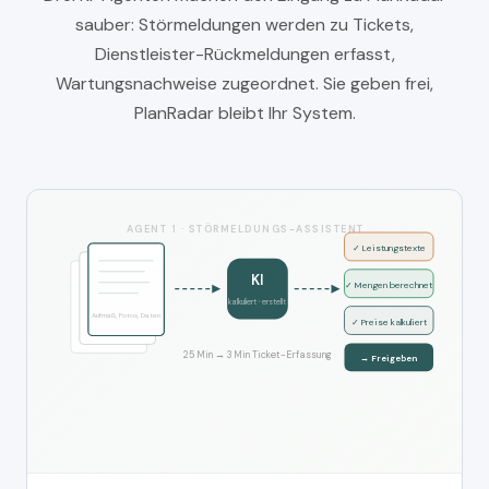
sauber: Störmeldungen werden zu Tickets,
Dienstleister-Rückmeldungen erfasst,
Wartungsnachweise zugeordnet. Sie geben frei,
PlanRadar bleibt Ihr System.
AGENT 1 · STÖRMELDUNGS-ASSISTENT
✓ Leistungstexte
KI
✓ Mengen berechnet
kalkuliert · erstellt
Aufmaß, Fotos, Daten
✓ Preise kalkuliert
25 Min → 3 Min Ticket-Erfassung
→ Freigeben