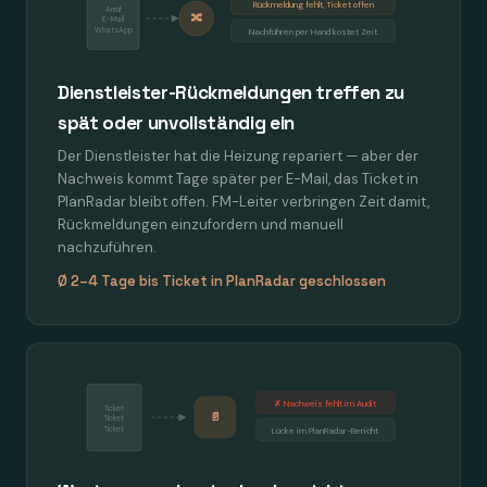
Rückmeldung fehlt, Ticket offen
Anruf
🔀
E-Mail
WhatsApp
Nachführen per Hand kostet Zeit
Dienstleister-Rückmeldungen treffen zu
spät oder unvollständig ein
Der Dienstleister hat die Heizung repariert — aber der
Nachweis kommt Tage später per E-Mail, das Ticket in
PlanRadar bleibt offen. FM-Leiter verbringen Zeit damit,
Rückmeldungen einzufordern und manuell
nachzuführen.
Ø 2–4 Tage bis Ticket in PlanRadar geschlossen
✗ Nachweis fehlt im Audit
Ticket
📄
Ticket
Ticket
Lücke im PlanRadar-Bericht