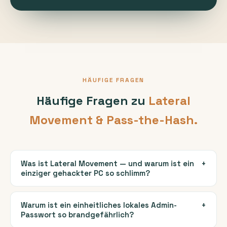
HÄUFIGE FRAGEN
Häufige Fragen zu
Lateral
Movement & Pass-the-Hash.
Was ist Lateral Movement — und warum ist ein
+
einziger gehackter PC so schlimm?
Lateral Movement heißt „seitliche Bewegung“: Ein
Angreifer, der nur einen einzigen Rechner unter
Warum ist ein einheitliches lokales Admin-
+
Passwort so brandgefährlich?
Kontrolle hat, hangelt sich von dort weiter — von PC
zu PC, bis er irgendwann den Domänen-Controller