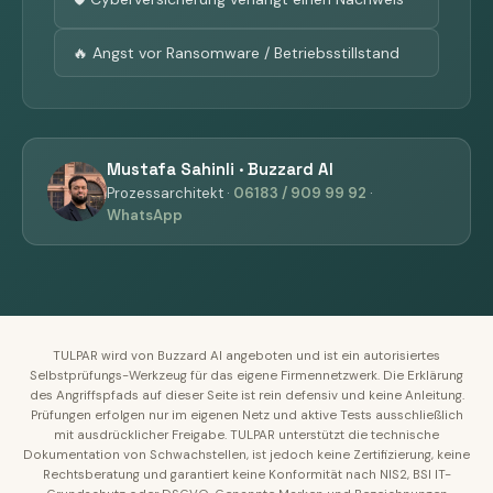
🔥 Angst vor Ransomware / Betriebsstillstand
Mustafa Sahinli · Buzzard AI
Prozessarchitekt ·
06183 / 909 99 92
·
WhatsApp
TULPAR wird von Buzzard AI angeboten und ist ein autorisiertes
Selbstprüfungs-Werkzeug für das eigene Firmennetzwerk. Die Erklärung
des Angriffspfads auf dieser Seite ist rein defensiv und keine Anleitung.
Prüfungen erfolgen nur im eigenen Netz und aktive Tests ausschließlich
mit ausdrücklicher Freigabe. TULPAR unterstützt die technische
Dokumentation von Schwachstellen, ist jedoch keine Zertifizierung, keine
Rechtsberatung und garantiert keine Konformität nach NIS2, BSI IT-