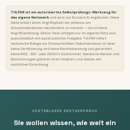
nichts an, was Sie nicht freigeben.
Produktionsdaten und für die DSGVO-Datenhoheit.
Active Directory absichern für KMU. Diese Seite hier
Schwachstellen wie ein einheitliches Admin-Passwort
Und der Bericht kommt im Klartext: mit Schulnote,
vertieft den einen Teilaspekt der seitlichen
TULPAR ist ein autorisiertes Selbstprüfungs-Werkzeug für
oder fehlende Segmentierung nachvollziehbar —
Ampel und einer priorisierten Liste, was Sie zuerst tun
das eigene Netzwerk
und wird von Buzzard AI angeboten. Diese
Bewegung.
Belege, die in NIS2-Risikomanagement, BSI-
sollten. Auch eine Geschäftsführung ohne IT-
Seite erklärt einen Angriffspfad rein defensiv, um
Einstiegschecks oder einen Cyberversicherungsantrag
Schutzmaßnahmen verständlich zu machen — sie ist keine
Hintergrund versteht auf einen Blick, wo die Kette am
einfließen können; Versicherer verlangen heute oft
Angriffsanleitung. Aktive Tests erfolgen nur im eigenen Netz und
leichtesten reißt.
ausschließlich mit ausdrücklicher Freigabe. TULPAR liefert
genau solche Punkte wie Berechtigungskonzept und
technische Belege zur Schwachstellen-Dokumentation, ist aber
Netzwerksegmentierung. TULPAR ist aber keine
keine Zertifizierung und keine Rechtsberatung und garantiert
Zertifizierung und keine Rechtsberatung und macht
keine NIS2-, BSI- oder DSGVO-Konformität. Genannte Marken und
Bezeichnungen gehören ihren Inhabern und dienen der
Sie nicht automatisch konform. Es schließt die Lücke
sachlichen Einordnung.
zwischen einfachem Scan und teurem Pentest
(typisch ab rund 2.000 Euro) und sagt Ihnen, wo sich
ein tiefer Pentest noch lohnt.
KOSTENLOSES ERSTGESPRÄCH
Sie wollen wissen, wie weit ein