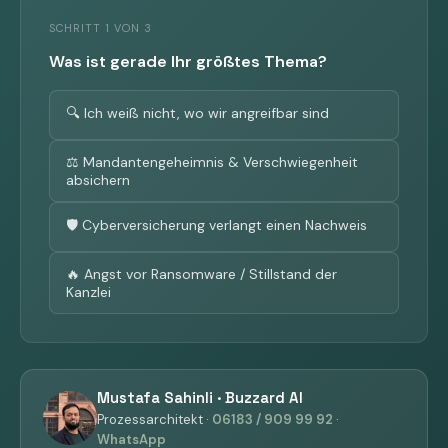
SCHRITT 1 VON 3
Was ist gerade Ihr größtes Thema?
🔍 Ich weiß nicht, wo wir angreifbar sind
⚖️ Mandantengeheimnis & Verschwiegenheit
absichern
🛡️ Cyberversicherung verlangt einen Nachweis
🔥 Angst vor Ransomware / Stillstand der
Kanzlei
Mustafa Sahinli · Buzzard AI
Prozessarchitekt ·
06183 / 909 99 92
·
WhatsApp