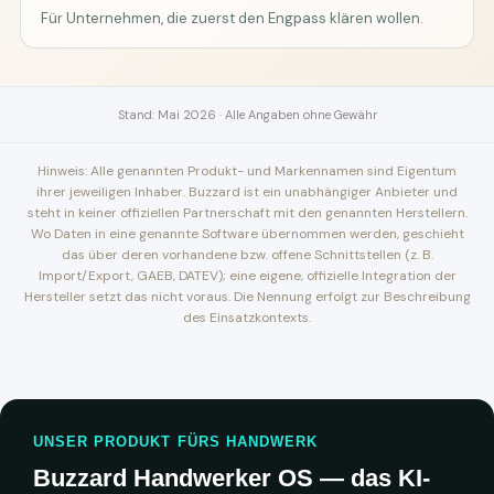
Für Unternehmen, die zuerst den Engpass klären wollen.
Stand: Mai 2026 · Alle Angaben ohne Gewähr
Hinweis: Alle genannten Produkt- und Markennamen sind Eigentum
ihrer jeweiligen Inhaber. Buzzard ist ein unabhängiger Anbieter und
steht in keiner offiziellen Partnerschaft mit den genannten Herstellern.
Wo Daten in eine genannte Software übernommen werden, geschieht
das über deren vorhandene bzw. offene Schnittstellen (z. B.
Import/Export, GAEB, DATEV); eine eigene, offizielle Integration der
Hersteller setzt das nicht voraus. Die Nennung erfolgt zur Beschreibung
des Einsatzkontexts.
UNSER PRODUKT FÜRS HANDWERK
Buzzard Handwerker OS — das KI-