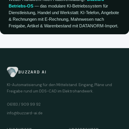
Betriebs-OS
— das modulare KI-Betriebssystem für
Dienstleistung, Handel und Werkstatt: KI-Telefon, Angebote
& Rechnungen mit E-Rechnung, Mahnwesen nach
Freigabe, Artikel & Warenbestand mit DATANORM-Import.
BUZZARD AI
KI-Automatisierung für den Mittelstand. Eingang, Pläne und
Freigabe rund um DDS-CAD im Elektrohandwerk.
06183 / 909 99 92
info@buzzard-ai.de