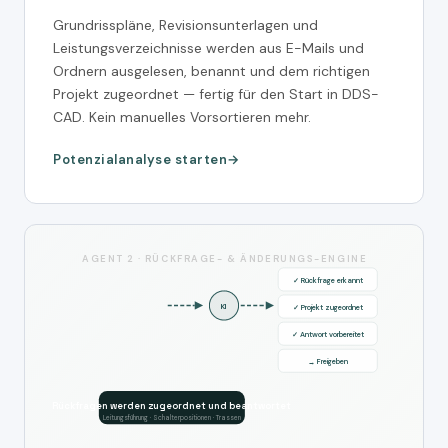
Grundrisspläne, Revisionsunterlagen und
Leistungsverzeichnisse werden aus E-Mails und
Ordnern ausgelesen, benannt und dem richtigen
Projekt zugeordnet — fertig für den Start in DDS-
CAD. Kein manuelles Vorsortieren mehr.
Potenzialanalyse starten
AGENT 2 · RÜCKFRAGE- & ÄNDERUNGS-ENGINE
✓ Rückfrage erkannt
KI
✓ Projekt zugeordnet
✓ Antwort vorbereitet
→ Freigeben
Rückfragen werden zugeordnet und beantwortet
Leitungsführung · Schalterpositionen · Trassen