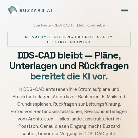
BUZZARD AI
Startseite
› DDS-CAD für Elektrobetriebe
KI-AUTOMATISIERUNG FÜR DDS-CAD IM
ELEKTROHANDWERK
DDS-CAD bleibt — Pläne,
Unterlagen und Rückfragen
bereitet die KI vor.
In DDS-CAD entstehen Ihre Stromlaufpläne und
DDS-
Projektunterlagen. Aber davor: Bauherren-E-Mails mit
CAD
Grundrissplänen, Rückfragen zur Leitungsführung,
im
Fotos von Bestandsinstallationen, Revisionsunterlagen
Elektrobetrieb
vom Architekten — alles landet unstrukturiert im
mit
Postfach. Genau diesen Eingang macht Buzzard
KI
sauber, bevor der Vorgang in DDS-CAD geht.