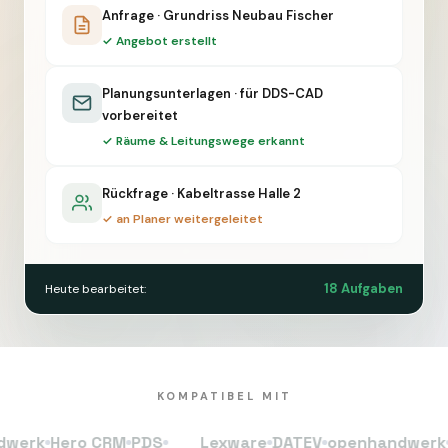
Anfrage · Grundriss Neubau Fischer
✓ Angebot erstellt
Planungsunterlagen · für DDS-CAD
vorbereitet
✓ Räume & Leitungswege erkannt
Rückfrage · Kabeltrasse Halle 2
✓ an Planer weitergeleitet
18 Aufgaben
Heute bearbeitet:
KOMPATIBEL MIT
k
Hero CRM
PDS
Lexware
DATEV
openhandwerk
Hero