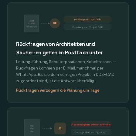
Rückfragen im Postfach
Anruf
🔀
E-Mail
WhatsApp
Zuordnung zum Projekt fehlt
Rückfragen von Architekten und
Bauherren gehen im Postfach unter
Leitungsführung, Schalterpositionen, Kabeltrassen —
Rückfragen kommen per E-Mail, manchmal per
WhatsApp. Bis sie dem richtigen Projekt in DDS-CAD
zugeordnet sind, ist die Antwort überfällig.
Rückfragen verzögern die Planung um Tage
✗ Bestandspläne schwer auffindbar
Plan
📄
Plan
Plan
Planungsstart verzögert sich