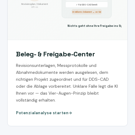
Revisionsplan / Dokument
✓ Für DDS-CAD bereit
trifft ein
⏸ Unklares Dokument → an Sie
Nichts geht ohne Ihre Freigabe ins System
Beleg- & Freigabe-Center
Revisionsunterlagen, Messprotokolle und
Abnahmedokumente werden ausgelesen, dem
richtigen Projekt zugeordnet und für DDS-CAD
oder die Ablage vorbereitet. Unklare Fälle legt die KI
Ihnen vor — das Vier-Augen-Prinzip bleibt
vollständig erhalten.
Potenzialanalyse starten