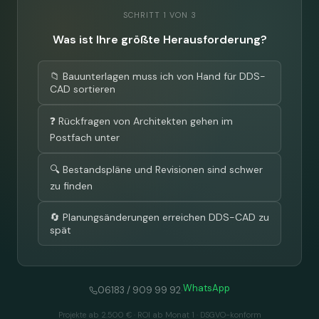
SCHRITT 1 VON 3
Was ist Ihre größte Herausforderung?
📁 Bauunterlagen muss ich von Hand für DDS-
CAD sortieren
❓ Rückfragen von Architekten gehen im
Postfach unter
🔍 Bestandspläne und Revisionen sind schwer
zu finden
🔄 Planungsänderungen erreichen DDS-CAD zu
spät
WhatsApp
·
06183 / 909 99 92
Projekte ab 2.500 € · ROI ab Monat 1 · DSGVO-konform