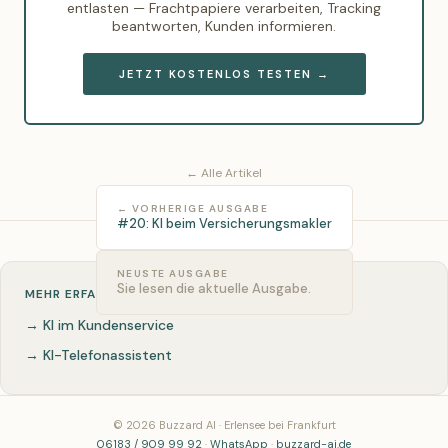
entlasten — Frachtpapiere verarbeiten, Tracking
beantworten, Kunden informieren.
JETZT KOSTENLOS TESTEN →
← Alle Artikel
← VORHERIGE AUSGABE
#20: KI beim Versicherungsmakler
NEUSTE AUSGABE
Sie lesen die aktuelle Ausgabe.
MEHR ERFAHREN
→ KI im Kundenservice
→ KI-Telefonassistent
© 2026 Buzzard AI · Erlensee bei Frankfurt
06183 / 909 99 92
·
WhatsApp
·
buzzard-ai.de